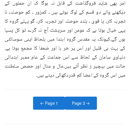
امر بھی شاید فروگذاشت کے قابل نہ ہوگا کہ ان حملوں کے 
دیکھنے والے دو قسم کے لوگ ہوتے ہیں ، کمزور ، کم حوصلہ، نا 
تجربہ کار، یا قوی ، بلند حوصلہ اور تجربہ کار، گو پہلے گروہ کا 
یہی خیال ہوتا ہے کہ مومن اور سریشٹ آج نہ گرے تو کل پسپا 
ہوں گے۔کیونکہ یہ مقدس گروہ ابتدا میں بلحاظ اپنی سوسائٹی 
کے بہت ہی قلیل اور اس پر خر با اور ضعفا کا مجمع ہوتا ہے۔
دنیاوی سامان کے لحاظ سے اس جماعت کے عام ممبر ابتدائی 
حالت میں بیچیر ز نظر آتے ہیں۔مال و منال اور حصص سلطنت 
میں اس گروہ کے اعضا کم قدردکھائی دیتے ہیں۔
← Page
1
Page
3
→