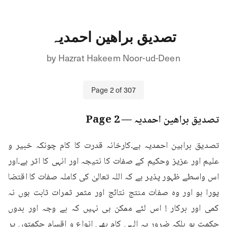
تصدیق براھین احمدیہ
by
Hazrat Hakeem Noor-ud-Deen
Page
2
of
307
تصدیق براھین احمدیہ
— Page
2
تصدیق براہین احمدیہ ہے۔کارخانہ قدرت کا کام چونکہ خبیر و 
علیم اور عزیز وحکیم کے صفات کا نتیجہ اور انہی کا اثر ہے۔اور 
اس واسطے ظہور پذیر ہے کہ اللہ تعالیٰ کی کاملہ صفات کا اقتضا 
پورا ہو اور وہ صفات منتج نتائج اور مثمر ثمرات ثابت ہوں نہ 
کمی اور برکار ! اس لئے ممکن ہی نہیں کہ بے وجہ اور بدوں 
حکمت ہو بلکہ ضرور یہ الہی کام بھی انواع و اقسام حکمتوں پر 