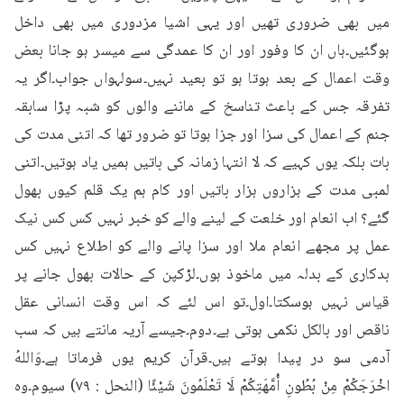
میں بھی ضروری تھیں اور یہی اشیا مزدوری میں بھی داخل 
ہوگئیں۔ہاں ان کا وفور اور ان کا عمدگی سے میسر ہو جانا بعض 
وقت اعمال کے بعد ہوتا ہو تو بعید نہیں۔سولہواں جواب۔اگر یہ 
تفرقہ جس کے باعث تناسخ کے ماننے والوں کو شبہ پڑا سابقہ 
جنم کے اعمال کی سزا اور جزا ہوتا تو ضرور تھا کہ اتنی مدت کی 
بات بلکہ یوں کہیے کہ لا انتہا زمانہ کی باتیں ہمیں یاد ہوتیں۔اتنی 
لمبی مدت کے ہزاروں ہزار باتیں اور کام ہم یک قلم کیوں بھول 
گئے؟ اب انعام اور خلعت کے لینے والے کو خبر نہیں کس کس نیک 
عمل پر مجھے انعام ملا اور سزا پانے والے کو اطلاع نہیں کس 
بدکاری کے بدلہ میں ماخوذ ہوں۔لڑکپن کے حالات بھول جانے پر 
قیاس نہیں ہوسکتا۔اول۔تو اس لئے کہ اس وقت انسانی عقل 
ناقص اور بالکل نکمی ہوتی ہے۔دوم۔جیسے آریہ مانتے ہیں کہ سب 
آدمی سو در پیدا ہوتے ہیں۔قرآن کریم یوں فرماتا ہے۔وَاللهُ 
اخْرَجَكُمْ مِنْ بُطُونِ أُمَّهَتِكُمْ لَا تَعْلَمُونَ شَيْئًا (النحل : ٧٩) سیوم۔وہ 