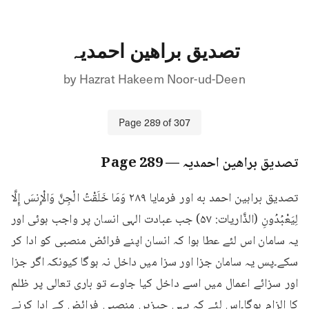
تصدیق براھین احمدیہ
by
Hazrat Hakeem Noor-ud-Deen
Page
289
of
307
تصدیق براھین احمدیہ
— Page
289
تصدیق براہین احمد به اور فرمایا ۲۸۹ وَمَا خَلَقْتُ الْجِنَّ وَالْإِنسَ إِلَّا 
لِيَعْبُدُونِ (الذَّاريات: ۵۷) جب عبادت الہی انسان پر واجب ہوئی اور 
یہ سامان اس لئے عطا ہوا کہ انسان اپنے فرائض منصبی کو ادا کر 
سکے۔پس یہ سامان جزا اور سزا میں داخل نہ ہوگا کیونکہ اگر جزا 
اور سزائے اعمال میں اسے داخل کیا جاوے تو باری تعالی پر ظلم 
کا الزام ہوگا۔اس لئے کہ یہی چیزیں منصبی فرائض کے ادا کرنے 