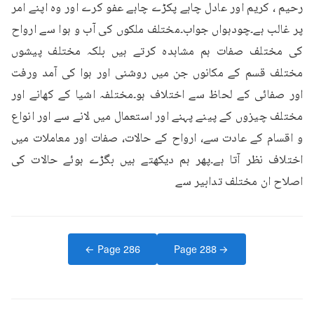
رحیم ، کریم اور عادل چاہے پکڑے چاہے عفو کرے اور وہ اپنے امر 
پر غالب ہے۔چودہواں جواب۔مختلف ملکوں کی آب و ہوا سے ارواح 
کی مختلف صفات ہم مشاہدہ کرتے ہیں بلکہ مختلف پیشوں 
مختلف قسم کے مکانوں جن میں روشنی اور ہوا کی آمد ورفت 
اور صفائی کے لحاظ سے اختلاف ہو۔مختلفہ اشیا کے کھانے اور 
مختلف چیزوں کے پینے پہنے اور استعمال میں لانے سے اور انواع 
و اقسام کے عادت سے، ارواح کے حالات، صفات اور معاملات میں 
اختلاف نظر آتا ہے۔پھر ہم دیکھتے ہیں بگڑے ہوئے حالات کی 
اصلاح ان مختلف تدابیر سے
← Page
286
Page
288
→