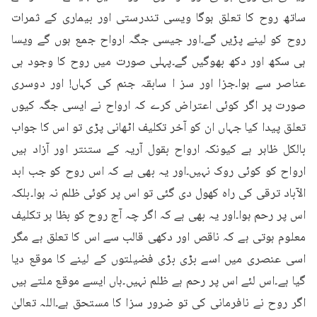
ساتھ روح کا تعلق ہوگا ویسی تندرستی اور بیماری کے ثمرات 
روح کو لینے پڑیں گے۔اور جیسی جگہ ارواح جمع ہوں گے ویسا 
ہی سکھ اور دکھ بھوگیں گے۔پہلی صورت میں روح کا وجود ہی 
عناصر سے ہوا۔جزا اور سز ا سابقہ جنم کی کہاں! اور دوسری 
صورت پر اگر کوئی اعتراض کرے کہ ارواح نے ایسی جگہ کیوں 
تعلق پیدا کیا جہاں ان کو آخر تکلیف اٹھانی پڑی تو اس کا جواب 
بالکل ظاہر ہے کیونکہ ارواح بقول آریہ کے ستنتر اور آزاد ہیں 
ارواح کو کوئی روک نہیں۔اور یہ بھی ہے کہ اس روح کو جب ابد 
الآباد ترقی کی راہ کھول دی گئی تو اس پر کوئی ظلم نہ ہوا۔بلکہ 
اس پر رحم ہوا۔اور یہ بھی ہے کہ اگر چہ آج روح کو بظا ہر تکلیف 
معلوم ہوتی ہے کہ ناقص اور دکھی قالب سے اس کا تعلق ہے مگر 
اسی عنصری میں اسے بڑی بڑی فضیلتوں کے لینے کا موقع دیا 
گیا ہے۔اس لئے اس پر رحم ہے ظلم نہیں۔ہاں ایسے موقع ملتے ہیں 
اگر روح نے نافرمانی کی تو ضرور سزا کا مستحق ہے۔اللہ تعالیٰ 