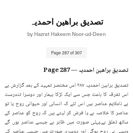
تصدیق براھین احمدیہ
by
Hazrat Hakeem Noor-ud-Deen
Page
287
of
307
تصدیق براھین احمدیہ
— Page
287
تصدیق براہین احمدیہ ۲۸۷ اس مختصر تمہید کے بعد گزارش ہے 
اس تفرقہ کا باعث جس سے ایک لڑکا بیمار اور دوسرا تندرست 
ہے ناملایم عناصر ہیں اس لئے کہ انسانی اور حیوانی روح یا تو 
عناصر کا خلاصہ ہے یا فرض کر لیتے ہیں کہ روح کو عناصر کے 
ساتھ تعلق ہے۔پہلی صورت میں ظاہر ہے جیسے عناصر ہوں گے 
ویسی ہی روح ہوگی اور دوسری صورت میں جیسے عناصر کے 