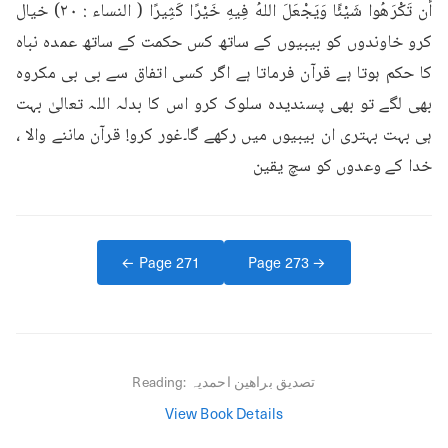
أَن تَكْرَهُوا شَيْئًا وَيَجْعَلَ اللهُ فِيهِ خَيْرًا كَثِيرًا ( النساء : ٢٠) خیال 
کرو خاوندوں کو بیبیوں کے ساتھ کس حکمت کے ساتھ عمدہ نباہ 
کا حکم ہوتا ہے قرآن فرماتا ہے اگر کسی اتفاق سے بی بی مکروہ 
بھی لگے تو بھی پسندیدہ سلوک کرو اس کا بدلہ اللہ تعالیٰ بہت 
ہی بہت بہتری ان بیبیوں میں رکھے گا۔غور کرو! قرآن ماننے والا ، 
خدا کے وعدوں کو سچ یقین
← Page
271
Page
273
→
تصدیق براھین احمدیہ
Reading:
View Book Details