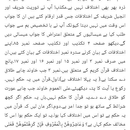
ذرہ بھر بھی اختلاف نہیں ہے۔مکذب! آپ نے توریت شریف اور 
انجیل شریف کے اختلافات جس قدر ارقام کئے ہیں ان کا جواب 
اس وقت میں نہیں دیتا کیونکہ آپ نے با تخصیص ہم سے جواب 
طلب کیا ہے عیسائیوں کے متعلق اعتراض کا جواب عیسائی دیں 
گے۔دیکھو صفحہ ۴ تکذیب اور تکذیب صفحہ نمبر ۸۵۔اپنے 
اختلافات کے بیان کرنے سترہ نمبر اختلافات کے بیان کئے ہیں۔ان 
میں صرف نمبر ۳ اور نمبر ۱۵ اور نمبر ۱۶ اور نمبر ۱۷۔پانچ 
اختلاف قرآن کریم کے متعلق ہیں۔نمبر ۳ جب خاوند چاہے طلاق 
دے سکتا ہے۔( یہ پہلا اختلاف ہے)۔اول۔قرآن میں یہ حکم نہیں۔
رکوع یا آیت کا پتہ دیکھیئے۔علی العموم خاوند جب چاہے عورت 
کو طلاق دے دے۔یہ قرآن کا حکم نہیں۔ہاں یہ حکم اگر کچھ 
شرائط کے ساتھ ہو تو جدا امر ہے۔دوم۔اگر مان لیں کہ قرآن میں 
یہ حکم ہے تو اس میں اختلاف کیا ہوا۔یہ تو ایک حکم ہوا اس کا 
مخالف حکم کہاں ہے؟ وَعَاشِرُوهُنَّ بِالْمَعْرُوفِ فَإِنْ كَرِهْتُمُوهُنَّ فَعَلى 