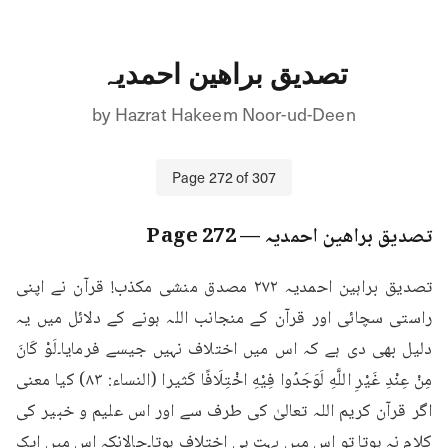
تصدیق براھین احمدیہ
by
Hazrat Hakeem Noor-ud-Deen
Page
272
of
307
تصدیق براھین احمدیہ
— Page
272
تصدیق براہین احمدیہ ۲۷۲ مصدق منشی مکذب! قرآن نے اپنی 
راستی سچائی اور قرآن کے منجانب اللہ ہونے کے دلائل میں یہ 
دلیل بھی دی ہے کہ اس میں اختلاف نہیں جیسے فرمایا۔لَوْ كَانَ 
مِنْ عِنْدِ غَيْرِ اللَّهِ لَوَجَدُوا فِيْهِ اخْتِلَافًا كَثیرا (النساء: ۸۳) کیا معنی 
اگر قرآن کریم اللہ تعالیٰ کی طرف سے اور اس علیم و خبیر کی 
کلام نہ ہوتا تو اس میں بہت ہی اختلاف ہوتا۔حالانکہ اس میں ایک 