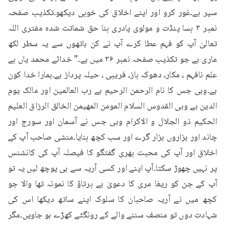
سپر ہے۔غور کرو اور اپنے اخلاق کی خوبی دیکھو۔تکذیب صفحہ 
نمبر ۳ بسا پنڈت و مولوی پادری بنا حق شماتت شده مفتری اللہ 
تعالیٰ آپ کو فہم عطا کرے آپ نے کن ہاتھوں سے یہ سطر لکھ 
ماری ہے جو تکذیب صفحہ نمبر ۳۶ میں ہے۔” خدائے محمد یاں بے 
علم نافہم ، مکار، دھوکہ باز، فریبی ، حیلہ پرداز ہے۔ہمارا خدا کون 
ہے۔وہی جس کا نام الرحمن الرحیم ہے رب العالمین اور مالک یوم 
الدین ہے وہی القدوس السلام المومن المهيمن الخالق الرزاق العليم 
الحكيم ذو الجلال و الاکرام وہی جس نے آسمان اور سورج اور 
چاند اور ہزاروں ہزار گرے اور سب کچھ بنایا۔منشی صاحب آپ کے 
اخلاق اور آپ کی محبت بھری گفتگو کا فیصلہ آپ کی کانشنس 
پر نہیں چھوڑ سکتا۔آپ اپنے اور کسی آریہ سے ہی پوچھ لیں یہ تو 
آپ کے جن کو ریغا مری کا دعویٰ ہے برتاؤ کا نمونہ تھا والا جو 
کچھ میں نے آریہ صاحبان کا سلوک اپنے ساتھ دیکھا اس کی 
شہادت دوں تو منصف سننے والے کے رونگٹے کھڑے ہو جاویں۔مگر 