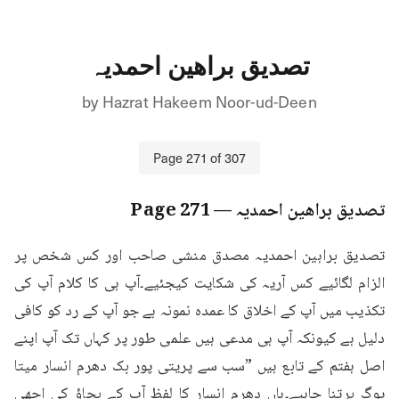
تصدیق براھین احمدیہ
by
Hazrat Hakeem Noor-ud-Deen
Page
271
of
307
تصدیق براھین احمدیہ
— Page
271
تصدیق براہین احمدیہ مصدق منشی صاحب اور کس شخص پر 
الزام لگائیے کس آریہ کی شکایت کیجئیے۔آپ ہی کا کلام آپ کی 
تکذیب میں آپ کے اخلاق کا عمدہ نمونہ ہے جو آپ کے رد کو کافی 
دلیل ہے کیونکہ آپ ہی مدعی ہیں علمی طور پر کہاں تک آپ اپنے 
اصل ہفتم کے تابع ہیں ”سب سے پریتی پور بک دھرم انسار میتا 
یوگ برتنا چاہیے۔ہاں دھرم انسار کا لفظ آپ کے بچاؤ کی اچھی 