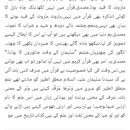
ماروت کا قید ہونا۔مصدق۔قرآن میں نہیں لکھا۔بلکہ چاہ بابل کا 
کوئی تذکرہ بھی قرآن میں نہیں۔ہاروت ماروت کے قید ہونے کا 
بیان بھی نہیں۔پنجم۔چشمہ ہائے دودھ و شہد و شراب کا نمونہ۔
مصدق۔ہم دنیا میں بھی دیکھتے ہیں تو آپ نے اس کا ابطال کیسے 
تجویز کر لیا۔دیکھو مادہ گائے بھینس کا شیردان یکھی کا چھتہ۔
انگور کی چھتریاں۔ششم ”سلیمان کے وقت جانوروں کا بولنا۔“ 
مصدق۔یہ امر بھی قرآن کریم میں نہیں آیا جانور تو اب بھی بولتے 
ہیں۔اس وقت کی کیا خصوصیت ہے قرآن میں صرف اتنی بات آئی 
ہے کہ سیدنا سلیمان علیہ السلام منطق الطیر کو جانتے تھے علم 
منطق الطیر کو عبری میں وَبُرَهَا عَرَفْ کہتے ہیں وبُر کے معنی 
بات، عرف کے معنی پرندہ اور یونانی زبان میں اس علم کا نام 
ارنـى شـولـوجـيـا ہے۔ارنیس اور ارنی تھوس کہتے ہیں اڑنے والے 
کو۔اور لو جیا کے معنی لغت اور علم کے ہیں۔کتاب تاریخ میں جو