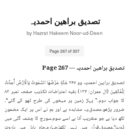
تصدیق براھین احمدیہ
by
Hazrat Hakeem Noor-ud-Deen
Page
267
of
307
تصدیق براھین احمدیہ
— Page
267
تصدیق براہین احمدیہ وو ۲۶۷ جَنَّةٍ عَرْضُهَا السَّمَوتُ وَالْاَرْضُ أُعِدَّتْ 
لِلْمُتَّقِينَ (ال عمران: ۱۳۴) بقیه اعتراضات تکذیب صفحہ نمبر ۸۲ 
کا جواب دوم۔” پہاڑ زمین پر میخوں کی طرح ٹھو کے گئے“۔
ضرور پڑھو۔مصدق۔یہ مشاہدہ ہے اور ہم نے اس پر ایک مضمون 
لکھ دیا ہے جو عنقریب آتا ہے اسے سوم۔سورج کا چشمہ گلی میں 
ڈوبنا‘۔مصدق۔قرآن میں نہیں لکھا۔چہارم۔چاہ بابل میں ہاروت 