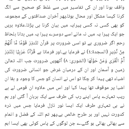
واقف ہونا اور ان کی تفاسیر میں سے غلط کو صحیح سے الگ 
کرنا کیسا مشکل اور محال ہوتا۔پھر آخران صداقتوں کے مجموعہ 
کو بھی کسی نہ کسی پیرایہ میں بیان کرنا ہی پڑتا۔علاوہ بریں 
جو ایک پیرا یہ میں نہ مانے اسے دوسرے پیرا یہ میں بتانا بلحاظ 
رحم اگر ضروری ہے تو اسی ضرورت پر قرآن لتُنذِرَ قَوْمًا مَّا أَتُهُمْ 
مِنْ نَّذِيرٍ (السجدة:٤) نے فرمایا ہے۔اور فرماتا ہے قُرْآنًا عَرَبِيًّا لِتُنْذِرَ 
أُمَّ الْقُرَى وَمَنْ حَوْلَهَا (الشورى: ۸) آٹھویں ضرورت جب اللہ تعالیٰ 
زمین و آسمان اور ان کے درمیان غرض جو انسانی ضرورت کی 
اشیاء تھی پیدا کر چکا تو اس نے انسان کو جس کا وجود و بقا ان 
اشیا پر موقوف تھا پیدا کیا اور اس میں علاوہ ان قومی لے بے 
ریب تمہارے پاس اپنے رب کی طرف سے ایک برہان آ گئی اور ہم 
نے ہی تمہاری طرف ایک ایسا نور نازل فرمایا جس میں ذرہ 
کدورت نہیں اور ہر طرح خالص ہے۔پھر تم اللہ کے فضل و انعام 
سے بھائی بھائی ہو گئے۔ے جن لوگوں کے پاس کوئی بھی ایسا اہم 