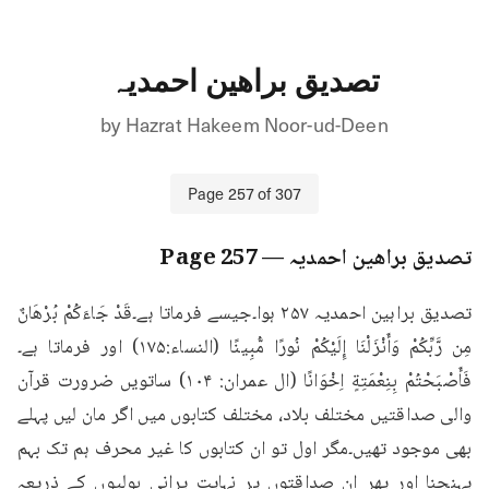
تصدیق براھین احمدیہ
by
Hazrat Hakeem Noor-ud-Deen
Page
257
of
307
تصدیق براھین احمدیہ
— Page
257
تصدیق براہین احمدیہ ۲۵۷ ہوا۔جیسے فرماتا ہے۔قَدْ جَاءَكُمْ بُرْهَانٌ 
مِن رَّبِّكُمْ وَأَنْزَلْنَا إِلَيْكُمْ نُورًا مُّبِينًا (النساء:۱۷۵) اور فرماتا ہے۔
فَأَصْبَحْتُمْ بِنِعْمَتِةٍ اِخْوَانًا (ال عمران: ۱۰۴) ساتویں ضرورت قرآن 
والی صداقتیں مختلف بلاد، مختلف کتابوں میں اگر مان لیں پہلے 
بھی موجود تھیں۔مگر اول تو ان کتابوں کا غیر محرف ہم تک بہم 
پہنچنا اور پھر ان صداقتوں پر نہایت پرانی بولیوں کے ذریعہ 