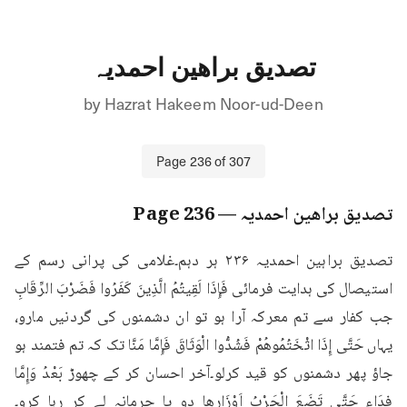
تصدیق براھین احمدیہ
by
Hazrat Hakeem Noor-ud-Deen
Page
236
of
307
تصدیق براھین احمدیہ
— Page
236
تصدیق براہین احمدیہ ۲۳۶ ہر دہم۔غلامی کی پرانی رسم کے 
استیصال کی ہدایت فرمائی فَإِذَا لَقِيتُمُ الَّذِينَ كَفَرُوا فَضَرْبَ الرِّقَابِ 
جب کفار سے تم معرکہ آرا ہو تو ان دشمنوں کی گردنیں مارو، 
یہاں حَتَّى إِذَا اثْخَتُمُوهُمْ فَشُدُّوا الْوَثَاقَ فَإِمَّا مَنَّا تک کہ تم فتمند ہو 
جاؤ پھر دشمنوں کو قید کرلو۔آخر احسان کر کے چھوڑ بَعْدُ وَإِمَّا 
فِدَاء حَتَّى تَضَعَ الْحَرْبُ اَوْزَارها دو یا جرمانہ لے کر رہا کرو۔