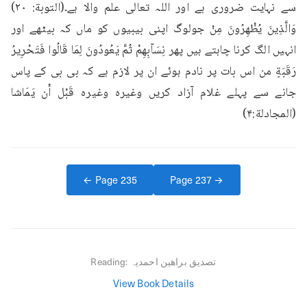
سے نہایت ضروری ہے اور اللہ تعالی علم والا ہے۔(التوبة: ٢٠) 
وَالَّذِينَ يُظْهِرُونَ مِنْ جولوگ اپنی بیبیوں کو ماں کہ بیٹھے اور 
انہیں الگ کرنا چاہتے ہیں پھر نِسَآبِهِمْ ثُمَّ يَعُودُونَ لِمَا قَالُوا فَتَحْرِيرُ 
رَقَبَةٍ من اس بات پر نادم ہوئے ان پر لازم ہے کہ بی بی کے پاس 
جانے سے پہلے غلام آزاد کریں وغیرہ وغیرہ قَبْل أَن يَمَاشا 
(المجادلة:۴)
← Page
235
Page
237
→
تصدیق براھین احمدیہ
Reading:
View Book Details