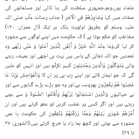
علماء ہوں۔وہم۔جمہوری سلطنت کی بنا ڈالی اور مسلمانوں کی 
صفات میں کہا وَشَاوِرْهُمْ فِي الْآخرِ ( جناب رسالت مآب صلی اللہ 
علیہ وسلم کو بطریق اولویت بلکہ ہر ایک (ال عمران: ۱۲۰) 
مخاطب کو حکم ہوتا ہے ) کہ حکومت میں اپنے لوگوں سے مشورہ 
کر لیا کر۔وَمَا عِنْدَ اللَّهِ خَيْرٌ وَ أَبْقَى لِلَّذِينَ آمَنُوا وَ عَلَى رَبِّھے وہ 
نعمتیں جو اللہ تعالیٰ کے پاس ہیں بہت ہی اچھی اور ہمیشہ رہنے 
والی يَتَوَكَّلُونَ وَالَّذِينَ يَجْتَنِبُونَ كَبير الإِثْمِ ہیں اور انہیں کو ملیں 
گی کہ جو ایمان لائے اور اپنے رب ہی پر ان کا وَالْفَوَاحِشَ وَإِذَا مَا 
غَضِبُوا هُمْ يَغْفِرُونَ بھروسہ ہے۔اور وہ جو بڑے بڑے گناہوں سے اور 
بے حیائیوں وَالَّذِينَ اسْتَجَابُوا لِرَبِّهِمْ وَأَقَامُوا الصَّلوةَ وَ سے بچے 
رہتے ہیں اور اگر کسی پر غضب کریں تو عفو کرتے ہیں اور ان 
أَمْرُهُمْ شُورَى بَيْنَهُمْ وَمِمَّا رَزَقْنَهُمْ يُنْفِقُونَ کی حکومت با ہمی 
مشورہ سے ہوتی اور کچھ ہما راد یا خرچ کرتے ہیں۔(الشوری: ۳۷ 
تا ۳۹)