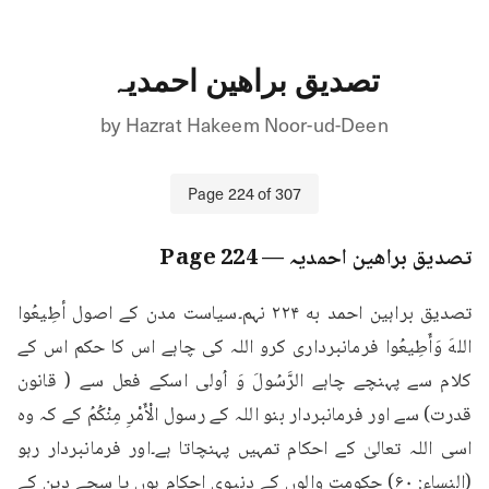
تصدیق براھین احمدیہ
by
Hazrat Hakeem Noor-ud-Deen
Page
224
of
307
تصدیق براھین احمدیہ
— Page
224
تصدیق براہین احمد به ۲۲۴ نہم۔سیاست مدن کے اصول أطِيعُوا 
اللهَ وَأَطِيعُوا فرمانبرداری کرو اللہ کی چاہے اس کا حکم اس کے 
کلام سے پہنچے چاہے الرَّسُولَ وَ اُولی اسکے فعل سے ( قانون 
قدرت) سے اور فرمانبردار بنو اللہ کے رسول الْأَمْرِ مِنْكُمُ کے کہ وہ 
اسی اللہ تعالیٰ کے احکام تمہیں پہنچاتا ہے۔اور فرمانبردار رہو 
(النساء: ۶۰) حکومت والوں کے دنیوی احکام ہوں یا سچے دین کے 