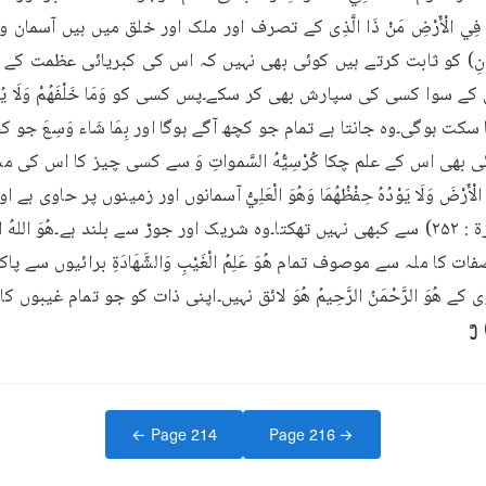
 هُوَ الرَّحْمَنُ الرَّحِيمُ هُوَ لائق نہیں۔اپنی ذات کو جو تمام غیبوں 
ງ
← Page
214
Page
216
→