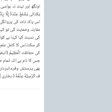
بھی پرستش وفرمانبرداری کے
ف كُرْسِيُّهُ عِلْمُهُ ( بخاری ) 