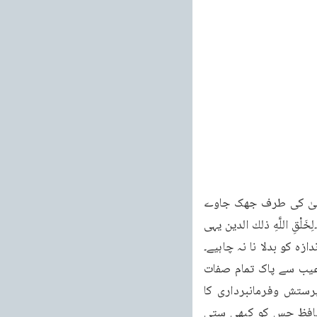
تصدیق براہین احمدیہ ۲۱۵ حَيْفًا فِطْرَتَ اللَّهِ الَّتی کہ انسان سب سے قطع تعلق کر کے اللہ تعالیٰ کی طرف جھک جاوے 
فَطَرَ النَّاسَ عَلَيْهَا لا تبدیل اور تمام اقوال و افعال حرکات وسکنات اسی کی محبت سے صادر ہوں۔لِخَلْقِ اللَّهِ ذلك الدین یہی 
عالیٰ نے لوگوں کو پیدا الْقَيْمُ (الروم: ۳۱) کیا۔الہی اندازہ کو بدلا نا نہ چاہیے۔
یہی پکا اور ٹھیک دین ہے۔پنجم اللہ تعالیٰ کے کاملہ صفات کا بیان إِلَّا اللهُ لَا إِلهَ الا ھو ہر ایک عیب سے پاک تمام صفات 
کاملہ کے ساتھ موصوف جس کا نام الْحَيُّ الْقَيُّومُ لا تَأْخُذُهُ ہے اللہ اس کے بغیر کوئی بھی پرستش وفرمانبرداری کا 
مستحق نہیں۔دائم اور سِنَةٌ وَلَا نَوْمُ لَهُ مَا فِي السَّمَواتِ وَمَا باقی تمام موجودات کا مد بر اور حافظ جس کو کبھی ستی 