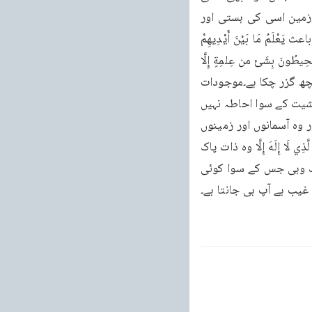
اونگھ اور نیند نہ ہواسی فِي الْأَرْضِ مَنْ ذَا الَّذِی کے تصرف اور ملک اور خلق میں ہیں آسمان وزمین اسی کی ہستی اور 
یکتائی يَشْفَعُ عِنْدَةً إِلَّا بِاِذْنِ) کو ثابت کرتے ہیں کوئی بھی نہیں کہ اس کی کبریائی عظمت کے باعث يَعْلَمُ مَا بَيْنَ أَيْدِيهِمْ 
اس پاک ذات کی پروانگی کے سوا کسی کی سپارش بھی کر سکے۔پس کسی کو وَمَا خَلْفَهُمْ وَلَا يُحِيطُونَ بِشَئ من عِلمِةٍ إِلَّا 
مقابلہ وحمایت کی تو کیا سکت ہوگی۔وہ جانتا ہے تمام جو کچھ آگے ہوگا اور بِمَا شَاء وَسِعَ جو کچھ گزر چکا ہے۔موجودات 
کی نسبت کیا کہنا ہے کوئی بھی اس کے علم چکا كُرْسِيُّهُ السَّمواتِ وَ سے کسی چیز کا اس کی مشیت کے سوا احاطہ نہیں 
کر سکتا۔اس کا کامل علم الْأَرْضَ وَلَا يَوْدُهُ حِفْظُهُمَا وَهُوَ الْعَلِيُّ آسمانوں اور زمینوں پر حاوی ہے اور وہ آسمانوں اور زمینوں 
کی حفاظت الْعَظِيمُ (البقرة : ۲۵۲) سے کبھی نہیں تھکتا۔وہ شریک اور جوڑ سے بلند ہے۔هُوَ اللهُ الَّذِي لَا إِلَهَ إِلَّا وہ ذات پاک 
جس کا نام ہے اللہ تمام صفات کا ملہ سے موصوف تمام هُوَ عَلِمُ الْغَيْبِ وَالشَّهَادَةِ برائیوں سے پاک وہی جس کے سوا کوئی 
کا غیب ہے آپ ہی جانتا ہے۔