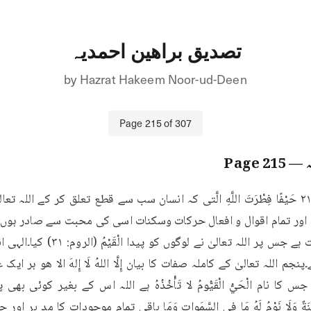
تصدیق براھین احمدیہ
by
Hazrat Hakeem Noor-ud-Deen
Page
215
of
307
215
— Page
الہی فطرت کے مطابق بات ہے جس پر اللہ ت