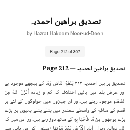
تصدیق براھین احمدیہ
by
Hazrat Hakeem Noor-ud-Deen
Page
212
of
307
تصدیق براھین احمدیہ
— Page
212
تصدیق براہین احمدیہ ۲۱۲ يَنْفَعُ النَّاسَ وَمَا کے پیچھے موجود ہے 
اور عرض بلد میں بائیں اختلاف کہ کم و زیادہ أَنْزَلَ اللهُ مِنَ 
السَّمَاءِ موجود رہتے ہیں۔اور ان جہازوں میں جولوگوں کے لئے ہر 
قسم کے منافع کے واسطے سمندر میں پتلے پتلے پانیوں پر بڑے 
بڑے بوجھوں مِنْ مَّا فَأَحْيَا بِهِ کے ساتھ دوڑ رہے ہیں۔اور اس میں کہ 
اللہ تعالیٰ ویران آباد الْأَرْضَ بَعْدَ مَوْتِهَا زمینوں کو اس پانی سے 