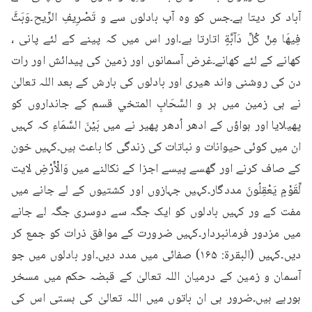
آباد کر دیتا ہے۔جس کو وہ آپ بادلوں سے و تَصْرِيفِ الرِّيح۔وَبَثَّ 
فِيهَا مِنْ كُلِّ دَآبَّةٍ اتارتا ہے۔اور اس میں کہ پینے کے لئے پانی ، 
کھانے کے لئے کھانے۔غرض آسمانوں اور زمین کی پیدائش اور رات 
دن کی روشنی واند ھیری اور بادلوں کی بارش کے بعد اللہ تعالیٰ 
نے ہی زمین میں ہر و السَّحَابِ المتخي قسم کے جانداروں کو 
پھیلایا اور ہواؤں کے ادھر اُدھر پھیر نے میں بَيْنَ السَّمَاءِ کہ کہیں 
ان میں کوئی حیوانات و نباتات کی زندگی کا باعث ہیں۔کہیں خون 
کے صاف کرنے اور گھسے پیسے اجزا کے نکالنے میں وَالْأَرْضِ لايت 
لِّقَوْمٍ يَعْقِلُونَ مددگار۔کہیں جہازوں اور کشتیوں کے لے جانے میں 
مفت کے ور کہیں بادلوں کو ایک جگہ سے دوسری جگہ لے جانے 
میں مزدور فرمانبردار۔کہیں ضرورت کے موافق ذرات کو جمع کر 
دیں۔کہیں (البقرة: ۱۶۵) صفائی میں مدد دیں۔اور بادلوں میں جو 
آسمان و زمین کے درمیان اللہ تعالیٰ کے قبضہ حکم میں مسخر 
ہورہے ہیں۔ضرور ہی ان باتوں میں اللہ تعالیٰ کی ہستی اس کی 