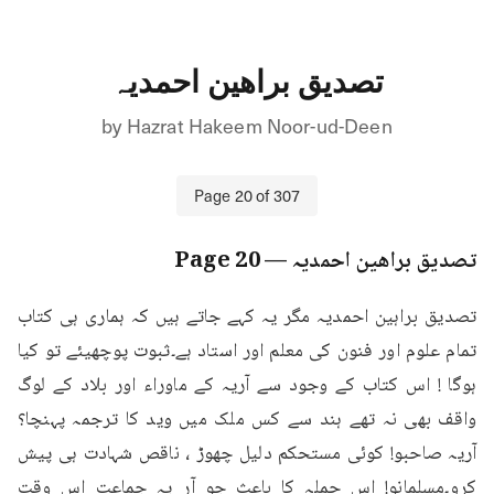
تصدیق براھین احمدیہ
by
Hazrat Hakeem Noor-ud-Deen
Page
20
of
307
تصدیق براھین احمدیہ
— Page
20
تصدیق براہین احمدیہ مگر یہ کہے جاتے ہیں کہ ہماری ہی کتاب 
تمام علوم اور فنون کی معلم اور استاد ہے۔ثبوت پوچھیئے تو کیا 
ہوگا ! اس کتاب کے وجود سے آریہ کے ماوراء اور بلاد کے لوگ 
واقف بھی نہ تھے ہند سے کس ملک میں وید کا ترجمہ پہنچا؟ 
آریہ صاحبو! کوئی مستحکم دلیل چھوڑ ، ناقص شہادت ہی پیش 
کرو۔مسلمانو! اس حملہ کا باعث جو آر یہ جماعت اس وقت 