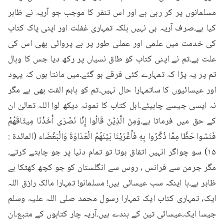
مسلمانوں پر کر رہی ہے اور اس تنفر کا موجب جو آریہ نے ظاہر 
کیا ہے۔صرف آریہ ہی نہیں بلکہ تمہاری غفلت اور اپنی پاک کتاب 
کی خدمت میں علمی اور عملی طور پر بے پروائی بھی اس کی 
علت ہے۔تم نے اپنی کتاب کو طاق نسیاں پر رکھ دیا جس کا وبال 
تم پر یہ پڑا کہ تمہارے کئی فرقے ہو گئے۔میں مانتا ہوں کہ یہود 
اور عیسائیوں کا ساتمہارا حال نہیں۔تم کو باہم الفت بھی ہے مگر 
نہ ایسی جیسے چاہیئے۔اہل کتاب کا نمونہ دیکھ لو! اللہ تعالیٰ ان 
کے حق میں فرماتا ہے۔وَمِنَ الَّذِيْنَ قَالُوا إِنَّا نَصْرَى أَخَذْنَا مِيثَاقَهُمْ 
فَنَسُوا حَظَّا مِمَّا ذُكِّرُوا بِهِ فَأَغْرَيْنَا بَيْنَهُمُ الْعَدَاوَةَ وَالْبَغْضَاء (المائدة : 
۱۵) سو چواگر انہیں اتفاق ہوتا تو تمام دنیا پر جو چاہتے کرتے۔
مگر جرمن سے فرانس ، روس سے انگلستان کو جو کچھ کھٹکا ہے 
ظاہر ہے۔با اینکہ سب عیسائی ہیں! مسلمانو! تمہارا مالک رازق اللہ 
ایک، تمہاری کتاب ایک تمہارا رسول محمد صلی اللہ علیہ وسلم 
جیسا ایک۔عیسائی تین کے بندے ہیں۔آریہ چار کتابوں کے متبع۔ان 