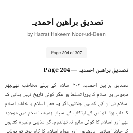
تصدیق براھین احمدیہ
by
Hazrat Hakeem Noor-ud-Deen
Page
204
of
307
تصدیق براھین احمدیہ
— Page
204
تصدیق براہین احمدیہ ۲۰۴ اسلام کے پہلے مخاطب تھے۔پھر 
مجوس پر اسلام کا پورا تسلط ہوا مگر کوئی تاریخ نہیں بتاتی کہ 
اسلام نے ان کی کتابیں جلائیں۔اگر یہ فعل اسلام یا خلفاء اسلام 
کا داب ہوتا تو اس کے ارتکاب کے اسباب ہمیشہ اسلام میں موجود 
تھے اور اسلام کا کوئی مانع نہ تھا۔دوم۔اگر مذہبی وغیرہ کتابوں 
کا جلانا اسلامی بادشاہوں اور عوام اسلام کا کام ہوتا تو یونانی 