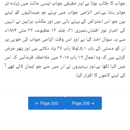
جواب کا طالب ہوتا ہے اور حقیقی جواب ایسی حالت میں زیادہ تر 
موثر بنتا ہے۔اس الزامی جواب میں پہلے ہم عیسائیوں کو لیتے 
ہیں جو اس اعتراض کے پہلے بانی ہیں اور مکذب براہین نے انہیں 
کے اخبار نور افشاں۔نمبری ۲۱، جلد ۱۲ مطبوعہ ۲۲ مئی ۱۸۸۴ء 
سے یہ سوال اخذ کیا ہے اور اس وقت الزامی جواب کی خوبی پر 
ان کو مستی کے باب ۱۔۵۔لوقا باب ۳۷ یاد دلاتے ہیں اور پھر عرض 
کرتے ہیں کہ وہ اعمال ۱۹ باب ۲۰۱۸ میں ملاحظہ فرمائیں کہ اس 
میں کیا لکھا ہے۔اور بہتیروں نے ان میں سے جو ایمان لائے تھے آ 
کے اپنے کاموں کا اقرار کیا۔
← Page
203
Page
205
→