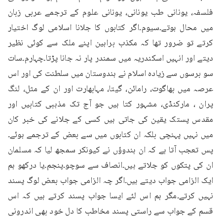
فلسفہ، یونانی طب یونانی، یونانی علوم کے ترجمے عربی زبان 
میں محال ہوتے۔سیوم۔اگر کتابوں کا جلانا اسلامی لوگ اختیار 
کرتے تو ضرور تھا کہ مکذب براہین اپنے ملک سے کوئی نظیر 
دیتے اور انہیں اسکندریہ میں سمندر پار نہ جانا پڑتا۔چہارم۔سات 
سو برسوں سے زیادہ اسلام نے ہندوستان میں سلطنت کی اور اس 
عرصہ میں بھاگوت، رامائن، گیتا، مہابھارت اور ان کے مثل، لنگ 
پران ، مارکنڈی، مشہور کتا ہیں جو آج تک مذہبی کتابیں اور 
مقدس پستک یقین کی جاتی ہیں کسی کے جلانے کی خبر کان 
میں نہیں پہنچی بلکہ ان کتابوں میں سے بعض کے ترجمے ہوئے۔
پس تعجب آتا ہے کہ ان ہندوؤں نے کیونکر سمجھ لیا کہ مسلمان 
ان کی پتکوں کو جلاتے ہیں۔انصاف سے سوچو۔پنجم۔یا درکھو ہم 
ایک الزامی جواب دیتے ہیں۔اگر چہ الزامی جواب بعض لوگ پسند 
نہیں کرتے۔مگر ہم اس لئے ایسا جواب پسند کرتے ہیں کہ اس 
قسم کے جواب سے راستی پسند مخاطب کا دل خود بھی اندرونی 