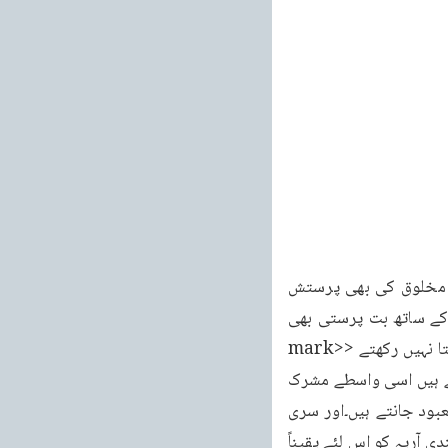
تصدیق براہین احمدیہ ۱۹۲ اس لئے مشرک کہلاتے ہیں کہ اللہ تعالیٰ کی ذات پاک کے سوا اور مخلوق کی بھی پرستش 
کرتے ہیں وہ بالکل اللہ تعالیٰ کے منکر یا اس کی پرستش کے منکر نہیں ہوا کرتے حق پرستی کے ساتھ بت پرستی بھی 
کرتے ہیں ان کی عبودیت خالصہ عبودیت نہیں ہوتی۔معبودیت کی صفت میں باری تعالیٰ کو یکتا نہیں رکھتے <mark>
<mark>خدا</mark></mark> کو بھی معبود جانتے ہیں اور اپنے بتوں کو بھی معبود بناتے ہیں اسی واسطے مشرک 
کہلاتے ہیں۔مثلاً ہم لوگ عامہ ہنود کو اس واسطے مشرک کہتے ہیں کہ وہ باری تعالیٰ کو بھی معبود جانتے ہیں۔اور سری 
کرشن چندر۔اور سری رامچند رجی گنیش جی وغیرہ وغیرہ کی بھی پرستش کرتے ہیں۔اور دیانندی آریہ کو اس لئے یقیناً 