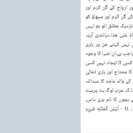
مشرک سمجھتے ہیں کہ وہ باری تعالیٰ کو غیر مخلوق مانتے ہیں اور اسی صفت میں ارواح اور ارواح کے گن کرم اور 
سبھاؤ یعنی ارواح کے خواص افعال عادات کو بھی غیر مخلوق اعتقاد کرتے ہیں پر مانو اور ان کے گن کرم اور سبھاؤ کو 
بھی غیر مخلوق بتاتے ہیں !!! اور زمانہ کو بھی غیر مخلوق کہتے ہیں۔باری تعالی دیانندیوں کے نزدیک مطلق انو ہم نہیں 
بلکہ اور اشیا بھی اس کی اس صفت میں شریک ہیں۔تَعَالَى شَأْنُهُ عَمَّا يَقُولُونَ عُلُوًّا كَبِيرًا - بِنَاءً عَلى هذا۔دیانندی آریہ 
مشرک ہیں اور پکے مشرک ہیں۔یادر ہے مسلمان جنت دوزخ ارواح وغیرہ کو اُن معنی پر ابدی نہیں کہتے جن پر باری 
تعالیٰ کو ابدی کہتے ہیں۔مسلمان قوم کے نزدیک ان اشیا کا وجود ممکن اور باری تعالیٰ کا وجود واجب ہے۔ان اشیا کا وجود 
باری تعالیٰ کی عطا اور اس کا ایجاد اور اس کی خلق ہے باری تعالیٰ کا وجود کسی کا عطیہ نہیں کسی کا ایجاد نہیں کسی 
کی مخلوق نہیں ان اشیاء کا وجود اسلام کے نزدیک وجود اور بقا دونوں میں جناب باری تعالیٰ کا محتاج اور باری تعالیٰ 
مِنْ كُلِّ الْوُجُوه غنی ہے۔وَاللهُ الْغَنِيُّ وَاَنْتُمُ الْفُقَرَآءُ (محمد: ۳۹) قرآن کریم کی آیت ہے۔غرض حضور کے والد ماجد کا عبداللہ 
نام رکھنے سے گو حضور کے مشن اور صداقت کی عمدہ فال ہے مگر اس سے یہ ثابت نہیں ہوسکتا کہ عرب لوگ بت پرست 
اور مشرک نہ تھے! ہم یہاں ہندوستان یا آریہ ورت میں دیکھتے ہیں بعضے ہندی، آریہ ورتی اپنے بچوں کا نام ہری داس، 
برائن داس ، رام داس رکھتے ہیں اور شرک بھی کرتے ہیں بلکہ ا لَمْ يَلِدْ وَلَمْ يُولَدْ (الاخلاص : ٤) - لَيْسَ كَمِثْلِهِ شَيْءٍ 