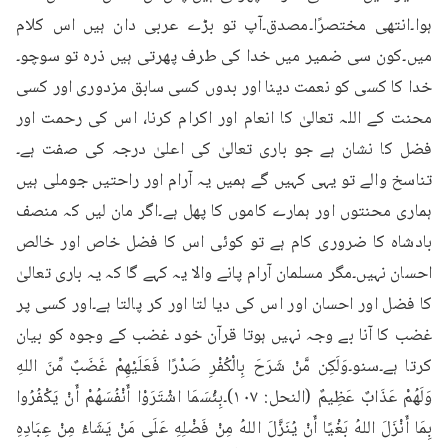
ہوا۔انتھی مختصرًا۔مصدق۔آپ تو بڑے عربی دان ہیں اس کلام 
میں۔کون سی ضمیر میں خدا کی طرف پھرتی ہیں ذرہ تو سوچو۔
خدا کا کسی کو نعمت دینا اور بدوں کسی سابق مزدوری اور کسی 
محنت کے اللہ تعالیٰ کا انعام اور اکرام کرنا، اس کی رحمت اور 
فضل کا نشان ہے جو باری تعالیٰ کی اعلیٰ درجہ کی صفت ہے۔
تناسخ والے تو یہی کہیں گے ہمیں یہ آرام اور راحتیں جوملی ہیں 
ہماری محنتوں اور ہمارے کاموں کا پھل ہے۔اگر مان لیں کہ منصف 
بادشاہ کا ضروری کام ہے تو کوئی اس کا فضل خاص اور خالص 
احسان نہیں۔مگر مسلمان آرام پانے والا یہ کہے گا کہ یہ باری تعالیٰ 
کا فضل اور احسان اور اس کی دیا لتا اور کر پالتا ہے۔اور کسی پر 
غضب کا آنا بے وجہ نہیں ہوتا قرآن خود غضب کے وجوہ کو بیان 
کرتا ہے۔سنو۔وَلَكِن مَّنْ شَرَحَ بِالْكُفْرِ صَدْرًا فَعَلَيْهِمْ غَضَبٌ مِّنَ اللهِ 
وَلَهُمْ عَذَابٌ عَظِيمٌ (النحل: ۱۰۷)۔بِئْسَمَا اشْتَرَوْا أَنْفُسَهُمْ أَنْ يَكْفُرُوا 
بِمَا أَنْزَلَ اللهُ بَغْيًا أَنْ يُنَزَّلَ اللهُ مِنْ فَضْلِهِ عَلَى مَنْ يَشَاءُ مِنْ عِبَادِهِ 