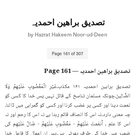
تصدیق براھین احمدیہ
by
Hazrat Hakeem Noor-ud-Deen
Page
161
of
307
تصدیق براھین احمدیہ
— Page
161
تصدیق براہین احمدیہ ۱۶۱ مكذب۔غَيْرِ الْمَغْضُوبِ عَلَيْهِمْ وَلَا 
الضَّالِينَ۔چونکہ مسلمان تناسخ کے قائل نہیں پس خدا کا کسی کو 
نعمت دینا اور کسی پر غضب کرنا اور کسی کو گمراہی میں ڈالنا۔
چہ معنی دارد۔نہ اس کا انصاف قائم رہتا ہے نہ اس کا رحم اور نہ 
اس کا علم ، أَنعَمتَ عَلَيْهِمُ - مَغْضُوبِ عَلَيْهِمْ - ضَالٌ عَلَيْهِم کی 
ضمیر میں خدا کی طرف پھرتی ہیں۔پس ان اعمال کا فاعل خدا 