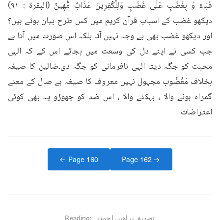
فَبَاءُ وَ بِغَضَبٍ عَلَى غَضَبٍ وَلِلْكُفِرِينَ عَذَابٌ مُّهِينٌ (البقرة : ٩١) 
دیکھو غضب کے اسباب قرآن کریم میں کس طرح بیان ہوتے ہیں؟ 
اور دیکھو غضب بھی بے وجہ نہیں آتا بلکہ اس صورت میں آتا ہے 
جب کسی نے اپنے دل کی وسعت میں بجائے اس کے کہ الہی 
محبت کو جگہ دیتا الہی نافرمانی کو جگہ دی۔ضالین کا صیغہ 
بخلاف مَغْضُوب مجہول نہیں معروف کا صیغہ ہے صال کے معنے 
گمراہ ہونے والا ، بہکنے والا ، اس ضد کو چھوڑو یہ بھی کوئی 
اعتراضات
← Page
160
Page
162
→
تصدیق براھین احمدیہ
Reading: