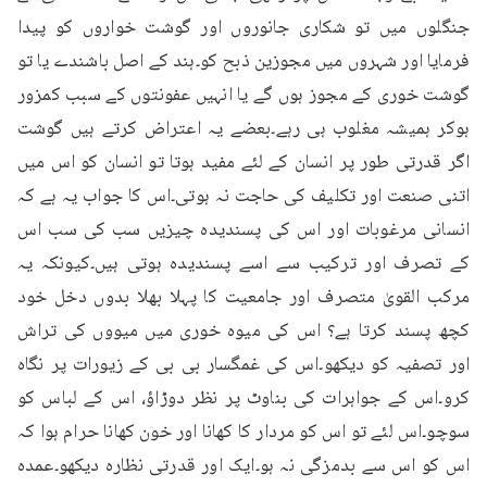
جنگلوں میں تو شکاری جانوروں اور گوشت خواروں کو پیدا 
فرمایا اور شہروں میں مجوزین ذبح کو۔ہند کے اصل باشندے یا تو 
گوشت خوری کے مجوز ہوں گے یا انہیں عفونتوں کے سبب کمزور 
ہوکر ہمیشہ مغلوب ہی رہے۔بعضے یہ اعتراض کرتے ہیں گوشت 
اگر قدرتی طور پر انسان کے لئے مفید ہوتا تو انسان کو اس میں 
اتنی صنعت اور تکلیف کی حاجت نہ ہوتی۔اس کا جواب یہ ہے کہ 
انسانی مرغوبات اور اس کی پسندیدہ چیزیں سب کی سب اس 
کے تصرف اور ترکیب سے اسے پسندیدہ ہوتی ہیں۔کیونکہ یہ 
مرکب القویٰ متصرف اور جامعیت کا پہلا بھلا بدوں دخل خود 
کچھ پسند کرتا ہے؟ اس کی میوہ خوری میں میووں کی تراش 
اور تصفیہ کو دیکھو۔اس کی غمگسار بی بی کے زیورات پر نگاہ 
کرو۔اس کے جواہرات کی بناوٹ پر نظر دوڑاؤ، اس کے لباس کو 
سوچو۔اس لئے تو اس کو مردار کا کھانا اور خون کھانا حرام ہوا کہ 
اس کو اس سے بدمزگی نہ ہو۔ایک اور قدرتی نظارہ دیکھو۔عمدہ 