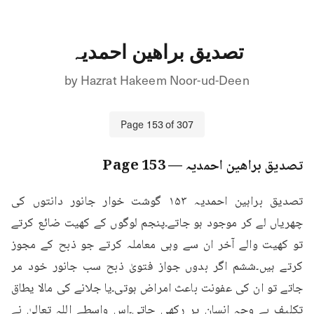
تصدیق براھین احمدیہ
by
Hazrat Hakeem Noor-ud-Deen
Page
153
of
307
تصدیق براھین احمدیہ
— Page
153
تصدیق براہین احمدیہ ۱۵۳ گوشت خوار جانور دانتوں کی 
چھریاں لے کر موجود ہو جاتے۔پنجم لوگوں کے کھیت ضائع کرتے 
تو کھیت والے آخر ان سے وہی معاملہ کرتے جو ذبح کے مجوز 
کرتے ہیں۔ششم اگر بدوں جواز فتویٰ ذبح سب جانور خود مر 
جاتے تو ان کی عفونت باعث امراض ہوتی۔یا جلانے کی مالا يطاق 
تکلیف بے وجہ انسان پر رکھی جاتی۔اس واسطے اللہ تعالیٰ نے 