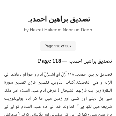
تصدیق براھین احمدیہ
by
Hazrat Hakeem Noor-ud-Deen
Page
118
of
307
تصدیق براھین احمدیہ
— Page
118
تصدیق براہین احمدیہ ۱۱۸ أَزَلَّ اَى اِسْتَزَلَّ آدم و حوا او دعاهما الى 
الزلة و هي الخطيئة۔(كتاب التأويل، تفسیر خازن تفسير سورة 
البقرة زير آيت فازلهما الشيطان ) غرض آدم علیہ السلام اس ملک 
سے چل دیئے اور کسی اور زمین میں جا کر آباد ہوئے۔توریت 
شریف میں لکھا ہے ” خداوند خدا نے آدم علیہ السلام کو لے کے 
باغ عدن میں رکھا کہ اس کی باغبانی اور نگہبانی کرئے ( پیدائش 