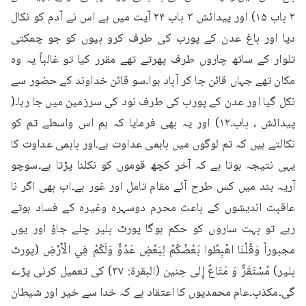
۲ باب ۱۵) اور پیدائش ۳ باب ۲۴ آیت میں ہے اس نے آدم کو نکال 
دیا اور باغ عدن کے پورب کی طرف کرو بیوں کو جو چمکتی 
تلوار کے ساتھ چاروں طرف پھرتے تھے مقرر کیا تو غالباً یہ وہ 
مکان تھے جہاں قائن جا کر آباد ہوا۔سو قائن خداوند کے حضور سے 
نکل گیا اور عدن کے پورب کی طرف نود کی سرزمین میں جا رہا۔( 
پیدائش ، باب۔۱۲) اور یہ بھی فرمایا کہ ہم اس واسطے تم کو 
نکالتے ہیں کہ تم لوگوں میں باہمی عداوت ہے۔اور باہمی عداوت کا 
یہی نتیجہ ہوتا ہے کہ آخر کچھ قوموں کو نکلنا پڑتا ہے۔سوچو 
آریہ ہند میں کس طرح آئے مقام تامل اور غور ہے۔اب بھی اگر نا 
عاقبت اندیشوں کے باعث محرم دوسہرہ وغیرہ کے فساد ہوتے 
رہے تو بہت ساروں کو حکم ہوگا پورٹ بلیر چلے جاؤ اور یوں 
مجبوراً وَقُلْنَا اهْبِطُوا بَعْضُكُمْ لِبَعْضٍ عَدُوٌّ وَلَكُمْ فِي الْأَرْضِ (پورٹ 
بلیر) مُسْتَقَرٌّ وَ مَتَاعٌ إِلى حِنين (البقرۃ: ۳۷) کی تعمیل کرنی پڑے 
گی۔مکذب۔عام محمدیوں کا اعتقاد ہے کہ خدا سے خیر اور شیطان 