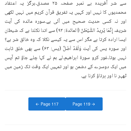
سے شر آفریدہ ہے نمبر صفحہ ۲۵ مصدق۔ہرگز یہ اعتقاد 
محمدیوں کا نہیں اور کہیں یہ تفریق قرآن کریم میں نہیں لکھی 
اور نہ کسی حدیث صحیح میں آئی ہے۔سورہ مائدہ کی آیت 
شریفہ إِنَّمَا يُرِيدُ الشَّيْطَنُ (المائدة: ۹۲) سے اتنا نکلتا ہے کہ شیطان 
ایسا ارادہ کرتا ہے مگر اس سے یہ کیسے نکلا کہ وہ خالق شر ہے؟ 
اور سورہ یس کی آیت وَلَقَدْ اَضَلَّ (يس: ۶۳) سے بھی خلق ثابت 
نہیں ہوتا۔غور کرو سورۃ ابراھیم۔لے ہم نے کہا چلے جاؤ تم آپس 
میں ایک دوسرے کے دشمن ہو اور تمہیں ایک وقت تک زمین میں 
ٹھہر نا اور برتاؤ کرنا ہے۔
← Page
117
Page
119
→