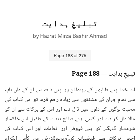
تبلیغِ ہدایت
by
Hazrat Mirza Bashir Ahmad
Page
188
of
275
تبلیغِ ہدایت
— Page
188
اے خدا اپنے طالبوں کے رہنما۔ان پر اپنی ذات سے ان کے ماں باپ 
سے تمام جہان کے مشفقوں سے زیادہ رحم فرما تو اس کتاب کی 
محبت لوگوں کے دلوں میں ڈال دے اور اس کے برکات سے ان کو 
مالا مال کر دے اور کسی اپنے صالح بندے کے طفیل اس خاکسار 
شرمسار گنہگار کو اپنے فیوض اور انعامات اور اس کتاب کے 
اخص برکات سے فیضیاب کر۔آمین۔وللارض من كأس الكرام 