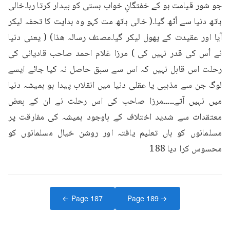
جو شور قیامت ہو کے خفتگانِ خواب ہستی کو بیدار کرتا رہا۔خالی 
ہاتھ دنیا سے اُٹھ گیا۔( خالی ہاتھ مت کہو وہ ہدایت کا تحفہ لیکر 
آیا اور عقیدت کے پھول لیکر گیا۔مصنف رسالہ هذا) ( یعنی دنیا 
نے اُس کی قدر نہیں کی ) مرزا غلام احمد صاحب قادیانی کی 
رحلت اس قابل نہیں کہ اس سے سبق حاصل نہ کیا جائے ایسے 
لوگ جن سے مذہبی یا عقلی دنیا میں انقلاب پیدا ہو ہمیشہ دنیا 
میں نہیں آتے۔۔۔۔۔مرزا صاحب کی اس رحلت نے ان کے بعض 
معتقدات سے شدید اختلاف کے باوجود ہمیشہ کی مفارقت پر 
مسلمانوں کو ہاں تعلیم یافتہ اور روشن خیال مسلمانوں کو 
محسوس کرا دیا 188
← Page
187
Page
189
→