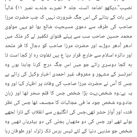
نصيب"۔دیکھو اشاعۃ السنہ جلد ۶ نمبرے جلدے نمبر ۱۱) غالباً 
اس بات کے بتانے کی اس جگہ ضرورت نہیں کہ جب حضرت مرزا 
صاحب کی طرف سے دعوی مسیحیت شائع ہوا تو یہی مولوی 
محمد حسین صاحب سب سے پہلے فتوای تکفیر لے کر ملک میں 
ادھر اُدھر دوڑے اور حضرت مرزا صاحب کو دجال کا فر ملحد 
اور دائرہ اسلام سے خارج قرار دیا ع بیں تفاوت ره از کجا است تا 
به کجا دوسری رائے جو میں اس جگہ درج کرنا چاہتا ہوں وہ 
امرتسر کے مشہور و معروف غیر احمدی اخبار وکیل کی رائے ہے 
جس کا اُس نے حضرت مرزا صاحب کی وفات پر اظہار کیا اور وہ 
یہ ہے:۔وہ شخص۔بہت بڑا شخص جس کا قلم سحر تھا اور زبان 
جادو۔وہ شخص جود ما فی عجائبات کا مجسمہ تھا جس کی نظر 
فتنہ اور آواز حشر تھی۔جس کی انگلیوں سے انقلاب کے تارا لجھے 
ہوئے تھے اور جس کی دو مٹھیاں بجلی کی دو بیٹریاں تھیں وہ 
شخص جو مذہبی دنیا کے لئے تیس برس تک زلزلہ اور طوفان رہا 