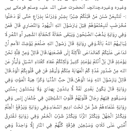
وغیرہ وغیرہ۔چنانچہ آنحضرت صلی اللہ علیہ وسلم فرماتے ہیں 
:- لَتَتَّبِعَنَّ سُنَنَ مَنْ قَبْلَكُمْ شِبْرًا بِشِبْرٍ وَذِرَاعًا بِذِرَاعٍ حَتَّى لَوْ دَخَلُوا 
مُخْرَضَبٍ لَتَبِعْتُمُوْهُمْ قِيْلَ يَارَسُوْلَ اللهِ الْيَهُودُ وَالنَّصَارِي قَالَ فَمَنْ 
وَفِي رِوَايَةٍ يَذْهَبُ الصَّلِحُونَ وَيَبْقَى حُفَالَةً كَحُفَالَةِ الشَّعِيرِ أو التَّمْرِ لَا 
يُبَالِيهُمُ اللهُ بَالَةٌ۔وَفِي رِوَايَةٍ قَالَ رَسُولُ اللهِ صَلُعَمَ يُوْشِكُ الأمم أنْ 
تَدَاعَى عَلَيْكُمْ كَمَاتَدَاعَى الْأَكِلَةُ إِلَى قَصْعَتِهَا۔قَالَ قَائِلٌ وَمِنْ قِلَّةٍ نَحْنُ 
يَوْمَئِذٍ قَالَ بَلْ أَنْتُمْ يَوْمَئِذٍ كَثِيرٌ وَلَكِنَّكُمْ عُقاءُ كَغُثَاءِ السَّيْلِ وَلْيَأْزِ عَنَ 
الله مِنْ صُدُورِ عُدُةٍ كُمُ الْمَهَابَةَ مِنْكُمْ وَلْيَقْذِ فَنَ فِي قُلُوبِكُمُ الْوَهُ۔قَالَ 
قَائِلُ يَارَسُوْلَ اللهِ وَمَا الْوَهْنُ۔قَالَ حبُّ الدُّنْيَا وَكَرًا هِيَةُ الْمَوْتِ وَفِي 
رِوَايَةٍ قَالَ يَكُونُ بَعْدِى لَمَّةٌ لَّا يتَدُونَ بِهدَايَ وَلَا يَسْتَتُونَ بِسُنَّتِي 
وَسَيَقُومٍ فِيْهِمْ رِجَالٌ قُلُوبُهُمْ قُلُوبُ الشَّيْطِيْنِ فِي جُثْمَانِ إِنسِ وَفِي 
رِوَايَةٍ عُلَمَاءُهُمْ شَرُّ مَنْ تَحْتَ ادِيمِ السَّمَاءِ۔وَفِي رِوَايَةٍ وَيَرْفَعُ الْعِلْمُ 
وَيَكْثُرُ الْجَهْلُ وَيَكْثُرُ الزِّنَا وَيَكْثُرُ شُرْبُ الْخَمْرِ وَفِي رَوَايَةٍ تَفْتَرِقُ 
أُمَّتِي عَلَى ثَلَاثٍ وَسَبْعِيْن فِرْقَةٍ كُلُّهُمْ فِي النَّارِ إِلَّا وَاحِدَةً وَهِيَ 