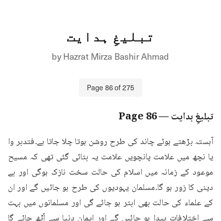
تبلیغِ ہدایت
by
Hazrat Mirza Bashir Ahmad
Page
86
of
275
تبلیغِ ہدایت
— Page
86
آہستہ بڑھتے ہوئے چاند کی طرح روشن ہوتا چلا جاتا ہے۔فتدبر وا 
یا نچھ میں علامت پانچویں علامت یہ بتائی گئی تھی کہ مسیح 
موعود کے زمانہ میں اسلام کی حالت سخت نازک ہوگی اور بے 
دینی کا زور ہو گا۔مسلمان یہودیوں کی طرح ہو جائیں گے اور ان 
کے علماء کی حالت بھی ابتر ہو جائے گی اور مسلمانوں میں بہت 
سے اختلافات پیدا ہو جائیں گے اور ایمان دنیا سے اُٹھ جائے گا 