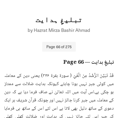
تبلیغِ ہدایت
by
Hazrat Mirza Bashir Ahmad
Page
66
of
275
تبلیغِ ہدایت
— Page
66
قَدْ تَبَيَّنَ الرُّشْدُ مِنَ الْغَيّ ( سورة بقرة ۳۴۶) یعنی دین کے معاملہ 
میں کوئی جبر نہیں ہونا چاہئے کیونکہ ہدایت ضلالت سے ممتاز 
ہو چکی ہے۔اس آیت میں اللہ تعالیٰ نے صاف فرما دیا ہے کہ دین 
کے معاملہ میں جبر کرنا جائز نہیں اور چونکہ قرآن شریف ہر ایک 
دعوی کے ساتھ دلیل بھی لاتا ہے اس لئے اس کے ساتھ ہی فرمایا 
کہ جبر اس لئے جائز نہیں کہ ہدایت اور ضلالت کھلی کھلی 