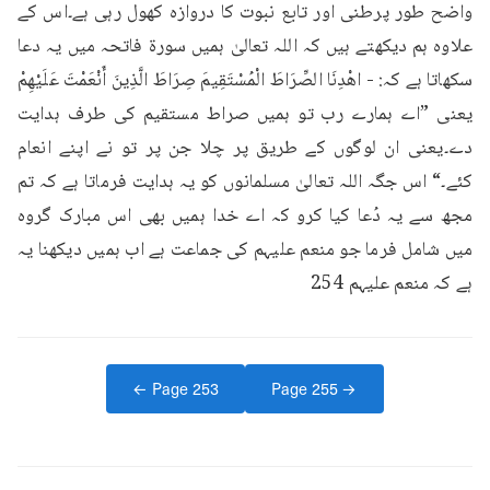
واضح طور پرطنی اور تابع نبوت کا دروازہ کھول رہی ہے۔اس کے 
علاوہ ہم دیکھتے ہیں کہ اللہ تعالیٰ ہمیں سورۃ فاتحہ میں یہ دعا 
سکھاتا ہے کہ: - اهْدِنَا الصِّرَاطَ الْمُسْتَقِيمَ صِرَاطَ الَّذِينَ أَنْعَمْتَ عَلَيْهِمْ 
یعنی ”اے ہمارے رب تو ہمیں صراط مستقیم کی طرف ہدایت 
دے۔یعنی ان لوگوں کے طریق پر چلا جن پر تو نے اپنے انعام 
کئے۔“ اس جگہ اللہ تعالیٰ مسلمانوں کو یہ ہدایت فرماتا ہے کہ تم 
مجھ سے یہ دُعا کیا کرو کہ اے خدا ہمیں بھی اس مبارک گروہ 
میں شامل فرما جو منعم علیہم کی جماعت ہے اب ہمیں دیکھنا یہ 
ہے کہ منعم علیہم 254
← Page
253
Page
255
→