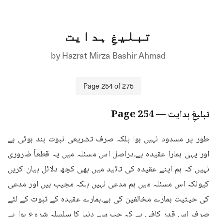
تبلیغِ ہدایت
by
Hazrat Mirza Bashir Ahmad
Page
254
of
275
تبلیغِ ہدایت
— Page
254
طور پر مسدود نہیں ہوا بلکہ صرف تشریعی نبوت بند ہوئی ہے 
اور یہی ہمارا عقیدہ ہے۔دراصل اس مسئلہ میں یہ قطعاً ضروری 
نہیں کہ ہم اپنے عقیدہ کی تائید میں بھی کچھ دلائل بیان کریں 
کیونکہ اس مسئلہ میں ہم مدعی نہیں بلکہ مجیب ہیں اور مدعی 
کی حیثیت ہمارے مخالفین کی ہے۔ہمارے عقیدہ کے ثبوت کے لئے 
صرف اس قدر کافی ہے کہ جب سے دنیا کا سلسلہ شروع ہوا ہے 