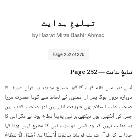
تبلیغِ ہدایت
by
Hazrat Mirza Bashir Ahmad
Page
252
of
275
تبلیغِ ہدایت
— Page
252
اُسے دنیا میں قائم کرے گا۔گویا مسیح موعود پر قرآن شریف کا 
دوبارہ نزول ہوگا پس ان معنوں کے لحاظ سے گویا حضرت مرزا 
صاحب علیہ السلام بھی شریعت لائے ہیں اور صاحب کتاب ہیں 
جس کی آنکھیں ہوں دیکھے۔ہر نبی یقیناً مطاع ہوتا ہے مگر اس کا 
یہ مطلب نہیں کہ وہ کسی دوسرے نبی کا مطیع نہیں ہوتا۔کہا 
جاتا ہے کہ قرآن شریف فرماتا ہے:۔وَمَا أَرْسَلْنَا مِنْ رَّسُوْلِ الَّا لِيُطَاعَ 