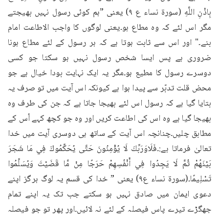
بِاذْنِ اللَّهِ (سورة نساء ع ٩) یعنی ”ہم کوئی رسول نہیں بھیجتے 
مگر اس لئے کہ وہ مطاع ہو۔یعنی لوگوں کا واجب الاطاعت امام 
بنے۔" اور اس سے ثابت ہوتا ہے کہ ہر رسول کے لئے مطاع ہونا 
ضروری ہے پس ایسا شخص رسول نہیں ہو سکتا جو کسی 
دوسرے رسول کا مطیع ہو۔مگر یہ ایک نہایت بودا خیال ہے جو 
محض قلت تدبّر سے پیدا ہوا ہے کیونکہ اس آیت میں تو صرف یہ 
بتایا گیا ہے کہ رسول اس لئے بھیجا جاتا ہے کہ جن کی طرف وہ 
بھیجا گیا ہے وہ اس کی اطاعت کریں اور وہ جو کچھ کہے اُس کے 
مطابق چلیں۔چنانچہ اس آیت کے ساتھ ہی دوسری آیت میں خدا 
تعالیٰ فرماتا ہے:۔فَلَاوَرَبِّكَ لَا يُؤْمِنُونَ حَتَّى يُحَكِّمُوكَ فِي مَا شَجَرَ 
بَيْنَهُمْ ثُمَّ لَا يَجِدُوا فِي أَنْفُسِهِمْ حَرَجًا مِنْ مَّا قَضَيْتَ وَيُسَلِّمُوا 
تَسْلِيمًا۔(سورة نساء ع۹) یعنی ” خدا کی قسم یہ لوگ ہرگز اپنے 
دعوی ایمان میں صادق نہیں ہو سکتے جب تک یہ اپنے تمام 
جھگڑے تیرے پاس فیصلہ کے لئے نہ لائیں۔اور پھر تو جو فیصلہ 