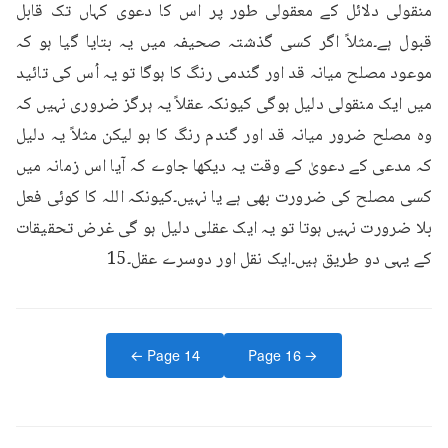
منقولی دلائل کے معقولی طور پر اس کا دعوی کہاں تک قابل 
قبول ہے۔مثلاً اگر کسی گذشتہ صحیفہ میں یہ بتایا گیا ہو کہ 
موعود مصلح میانہ قد اور گندمی رنگ کا ہوگا تو یہ اُس کی تائید 
میں ایک منقولی دلیل ہوگی کیونکہ عقلاً یہ ہرگز ضروری نہیں کہ 
وہ مصلح ضرور میانہ قد اور گندم رنگ کا ہو لیکن مثلاً یہ دلیل 
کہ مدعی کے دعویٰ کے وقت یہ دیکھا جاوے کہ آیا اس زمانہ میں 
کسی مصلح کی ضرورت بھی ہے یا نہیں۔کیونکہ اللہ کا کوئی فعل 
بلا ضرورت نہیں ہوتا تو یہ ایک عقلی دلیل ہو گی غرض تحقیقات 
کے یہی دو طریق ہیں۔ایک نقل اور دوسرے عقل۔15
← Page
14
Page
16
→