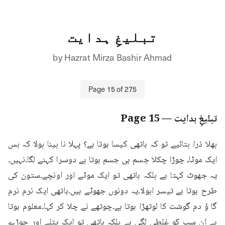
تبلیغِ ہدایت
by
Hazrat Mirza Bashir Ahmad
Page
15
of
275
تبلیغِ ہدایت
— Page
15
بھلا ذرا بتائیے تو کہ ہاتھی کیسا ہوتا ہے؟ پہلا نا بینا بولا کہ بس 
ایک موٹا، چوڑا چکلا جسم ہی جسم ہوتا ہے دوسرا کہنے لگا۔نہیں۔
یہ جھوٹ کہتا ہے بلکہ ہاتھی تو ایک موٹے اور اونچے۔ستون کی 
طرح ہوتا ہے تیسر ابولا۔یہ دونوں جھوٹے ہیں۔ہاتھی ایک نرم نرم 
گا ؤ دم گوشت کا لوتھڑا ہوتا ہے۔چوتھے نے چلا کر کہا۔معلوم ہوتا 
ہے ان سب کو غلطی لگی ہے بلکہ ہاتھی تو ایک پتلے اور چوڑے 