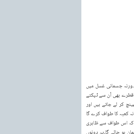
وقت غسل کرتا ہے اس حدیث سے ظاہر ہے کہ مسیح موعود کے غنسل کے بھی یہی معنے ہیں۔ورنہ جسمانی غسل میں 
کونسی کوئی خاص خوبی ہے اس طرح تو ہندو بھی ہر روز صبح کونسل کرتے ہیں اور غسل کے قطرے بھی اُن سے ٹپکتے 
ہیں افسوس کہ جسمانی خیال کے آدمی ہر ایک روحانی امر کو جسمانی امور کی طرف ہی کھینچ کر لے جاتے ہیں اور 
یہود کی طرح اسرار اور حقائق سے نا آشنا ہیں۔اور یہ امر کہ مسیح موعود دجال کے مقابل پر خانہ کعبہ کا طواف کرے گا 
یعنی دقبال بھی خانہ کعبہ کا طواف کرے گا اور مسیح موعود بھی اس کے معنے خود ظاہر ہیں کہ اس طواف سے ظاہری 
طواف مراد نہیں۔ورنہ یہ ماننا پڑے گا کہ دجال خانہ کعبہ میں داخل ہو جائے گا یا یہ کہ مسلمان ہو جائے گا۔یہ دونوں 