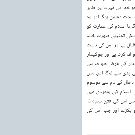
باتیں خلاف نصوص حدیثیہ ہیں پس بہر حال یہ حدیث قابل تاویل ہے اور اس کی وہ تاویل جو خدا نے میرے پر ظاہر 
فرمائی ہے وہ یہ ہے کہ آخری زمانہ میں ایک گروہ پیدا ہوگا جس کا نام دجال ہے وہ اسلام کا سخت دشمن ہوگا اور وہ 
اسلام کو نابود کرنے کے لئے جس کا مرکز خانہ کعبہ ہے پور کی طرح اس کے گرد طواف کرے گا تا اسلام کی عمارت کو 
بیخ و بن سے اکھاڑ دے اور اس کے مقابل پر مسیح موعود بھی مرکز اسلام کا طواف کرے گا جسکی تمثیلی صورت خانہ 
کعبہ ہے اور اس طواف سے مسیح موعود کی غرض یہ ہوگی کہ اُس چور کو پکڑے جس کا نام دقبال ہے اور اس کی دست 
درازیوں سے مرکز اسلام کو محفوظ رکھے یہ بات ظاہر ہے کہ رات کے وقت چور بھی گھروں کا طواف کرتا ہے اور چوکیدار 
بھی۔چور کی غرض طواف سے یہ ہوتی ہے کہ نقب لگا وے اور گھر والوں کو تباہ کرے اور چوکیدار کی غرض طواف سے 
یہ ہوتی ہے کہ چور کو پکڑے اور اس کو سخت عقوبت کے زندان میں داخل کراوے تا اُس کی بدی سے لوگ امن میں 
آجاویں۔پس اس حدیث میں اسی مقابلہ کی طرف اشارہ ہے کہ آخری زمانہ میں وہ چور جس کو دجال کے نام سے موسوم 
کیا گیا ہے۔ناخنوں تک زور لگائے گا کہ اسلام کی عمارت کو منہدم کر دے اور مسیح موعود بھی اسلام کی ہمدردی میں 
اپنے نعرے آسمان تک پہنچائے گا اور تمام فرشتے اس کے ساتھ ہو جائیں گے تا اس آخری جنگ میں اس کی فتح ہو۔وہ نہ 
تھکے گا اور نہ درماندہ ہوگا اور نہ سُست ہوگا اور ناخنوں تک زور لگائے گا کہ تا اس چور کو پکڑے اور جب اُس کی 