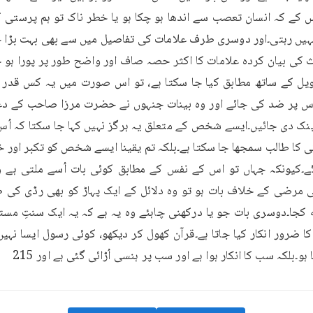
 ہو۔بلکہ سب کا انکار ہوا ہے اور سب پر ہنسی اُڑائی گئی ہے اور 215