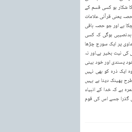
جاسکتی ہے اور سوائے اس کے کہ انسان تعصب سے اندھا ہو چکا ہو یا خطر ناک تو ہم پرستی کا شکار ہو کسی قسم کے 
شک و شبہ کی گنجائش نہیں رہتی۔اور دوسری طرف علامات کی تفاصیل میں سے بھی بہت بڑا حصہ یعنی قرآنی علامات 
کا تو سارا حصہ اور حدیث کی بیان کردہ علامات کا اکثر حصہ صاف اور واضح طور پر پورا ہو چکا ہے اور جو حصہ باقی 
رہتا ہے وہ بھی معقول تاویل کے ساتھ مطابق کیا جا سکتا ہے، تو اس صورت میں یہ کس قدر بدنصیبی ہوگی کہ کسی 
جزوی تفصیل کو لے کر اُس پر ضد کی جائے اور وہ بینات جنہوں نے حضرت مرزا صاحب کے دعاوی پر ایک سورج چڑھا 
رکھا ہے رڈی کی طرح پھینک دی جائیں۔ایسے شخص کے متعلق یہ ہرگز نہیں کہا جا سکتا کہ اُس کی نیت بخیر ہے۔اور نہ 
ایسا شخص دل سے سچائی کا طالب سمجھا جا سکتا ہے۔بلکہ تم یقینا ایسے شخص کو تکبر اور خود پسندی اور خود بینی 
اور تعصب کا شکار پاؤ گے۔کیونکہ جہاں تو اس کے نفس کے مطابق کوئی بات اُسے ملتی ہے وہ ایک ذرہ کو بھی نہیں 
چھوڑتا، مگر جہاں اس کی مرضی کے خلاف بات ہو تو وہ دلائل کے ایک پہاڑ کو بھی رڈی کی طرح پھینک دیتا ہے بہیں 
تفاوت ره از کجاست تا به کجا۔دوسری بات جو یا درکھنی چاہئے وہ یہ ہے کہ یہ ایک سنتِ مستمرہ ہے کہ خدا کے انبیاء 
اور مرسلین اور مامورین کا ضرور انکار کیا جاتا ہے۔قرآن کھول کر دیکھو، کوئی رسول ایسا نہیں گذرا جسے اس کی قوم 