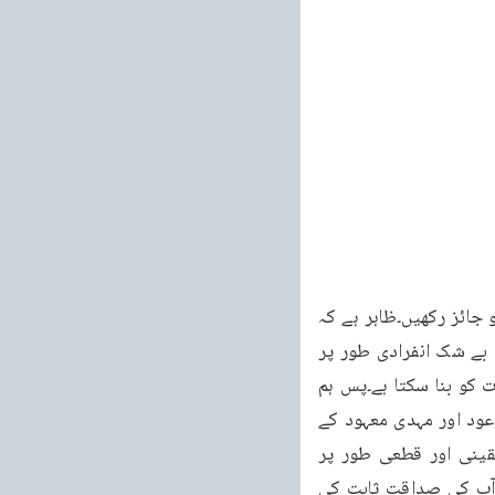
کے متعلق جس کی صداقت پر تمام علامات نے بحیثیت مجموعی شہادت دی ہے شک و شبہ کو جائز رکھیں۔ظاہر ہے کہ 
علامات ماثورہ کے مفہوم کلی کے مطابق اپنے آپ کو بنا لینا بندے کے اختیار میں نہیں ہے ہاں بے شک انفرادی طور پر 
تفاصیل کے متعلق بعض صورتوں میں یہ شبہ ہو سکتا ہے کہ بندہ خودان کے مطابق اپنے حالات کو بنا سکتا ہے۔پس ہم 
کہتے ہیں اور الحمد للہ پورے انشراح اور اطمینان کے ساتھ کہتے ہیں کہ ایک طرف مسیح موعود اور مہدی معہود کے 
متعلق جتنی بھی علامات قرآن شریف اور صحیح احادیث سے ثابت ہیں اُن کا مفہوم کلی یقینی اور قطعی طور پر 
حضرت مرزا صاحب میں پایا جاتا ہے اور اس بارہ میں دلائل قاطعہ اور براہین نیرہ کے ساتھ آپ کی صداقت ثابت کی 