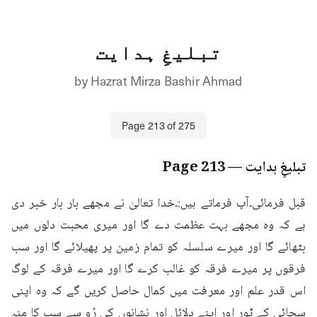
تبلیغِ ہدایت
by
Hazrat Mirza Bashir Ahmad
Page
213
of
275
تبلیغِ ہدایت
— Page
213
قبل فرمائی۔آپ فرماتے ہیں:۔خدا تعالیٰ نے مجھے بار بار خبر دی 
ہے کہ وہ مجھے بہت عظمت دے گا اور میری محبت دلوں میں 
بٹھائے گا اور میرے سلسلہ کو تمام زمین پر پھیلائے گا اور سب 
فرقوں پر میرے فرقہ کو غالب کرے گا اور میرے فرقہ کے لوگ 
اس قدر علم اور معرفت میں کمال حاصل کریں گے کہ وہ اپنی 
سچائی کے ٹور اور اپنے دلائل اور نشانوں کی رُو سے سب کا منہ 