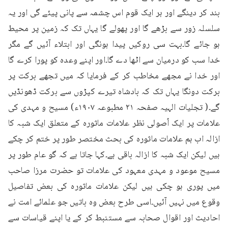
بند کر دینگے اور ہر ایک قوم اس چشمہ سے پانی پیئے گی اور یہ 
سلسلہ زور سے بڑھے گا اور پھولے گا یہاں تک کہ زمین پر محیط 
ہو جائے گا۔بہت سی روکیں پیدا ہونگی اور ابتلاء آئیں گے مگر 
خدا سب کو درمیان سے اٹھا دے گا۔اور اپنے وعدہ کو پورا کرے گا 
اور خدا نے مجھے مخاطب کر کے فرمایا کہ میں تجھے برکت پر 
برکت دونگا یہاں تک کہ بادشاہ تیرے کپڑوں سے برکت ڈھونڈیں 
گے۔( تجلیات الہیہ صفحہ ۲۱ مطبوعہ ۱۹۰۷ء) مسیح و مہدی کی 
علامات پر ایک اُصولی نظر علامات ماثورہ کے متعلق ایک شبہ کا 
ازالہ اب ہم علامات ماثورہ کی بحث مختصر طور پر ختم کر چکے 
ہیں لیکن ایک شبہ کا ازالہ باقی ہے۔کہا جاتا ہے کہ گو عام طور پر 
مسیح موعود و مہدی معہود کی علامات تو حضرت مرزا صاحب 
میں پوری ہو چکی ہیں لیکن علامات ماثورہ کی بعض تفاصیل 
وقوع میں نہیں آئیں۔اسی طرح بعض وہ باتیں جو علمائے امت نے 
احادیث اور اقوال صحابہ سے مستنبط کر کے یا اپنے قیاسات سے 