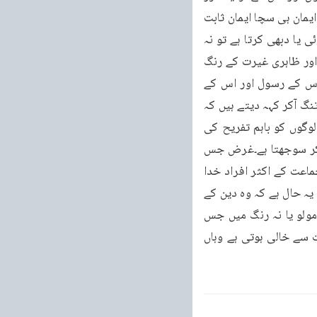
صلحاء کی محبت ٹیکے گی۔سو اس علامت کے مطابق بھی دیکھ لو کہ صرف احمدیہ جماعت کا ایمان ہی سچا ایمان ثابت 
ہو گا۔آج کل تمام اسلامی دنیا خدا اور اس کے رسول کے نام کو بھولی ہوئی ہے اور اگر کبھی کوئی یا دبھی کرتا ہے تو نہ 
اس طور پر کہ خدا اور اس کا رسول حقیقی مقصود ومحبوب ہیں بلکہ محض ایک وقتی جوش اور ظاہری غیرت کے رنگ 
میں۔مگر احمد یہ جماعت کے اکثر افراد ایسے ملیں گے جن کے کلام کا بیشتر حصہ خدا اور اس کے رسول اور اس کے 
مقربین اور اس کے دین کے ذکر پر مشتمل ہوتا ہے بلکہ بسا اوقات دیکھا گیا ہے کہ دوسرے لوگ تنگ آکر کہہ دیتے ہیں کہ 
احمدیوں کو تو ان باتوں کا جنون ہے اکثر دیکھا جاتا ہے کہ ریل کے سفر میں جب کہ دوسرے لوگوں کو باہم تفریح کی 
باتوں کا خیال ہوتا ہے ایک احمدی کو وہاں بھی خدا اور اس کے رسول اور اس کے دین کا ہی ذکر سوجھتا ہے۔غرض جس 
طرح ایک عاشق صادق ہر وقت اپنے معشوق کے ذکر میں اپنی غذا پاتا ہے اسی طرح احمد یہ جماعت کے اکثر افراد خدا 
اور اس کے رسول اور اُس کے دین کے ذکر میں اپنی خوراک پاتے ہیں اور جہاں دوسرے لوگوں کا یہ حال ہے کہ وہ دین کے 
ذکر سے بالکل غافل ہیں اور اگر خدا اور اس کے رسول کا ذکر کرتے بھی ہیں تو محض خشک مولو یا نہ رنگ میں جس 
میں محبت کی ذرا بھی بو نہیں ہوتی۔یا پھر سطحی قومی غیرت کے رنگ میں جو قلبی حقیقت سے خالی ہوتی ہے وہاں 