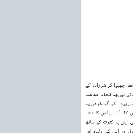
زن ومرد۔خورد و کلاں۔امیر وغریب فوراً ایک ایک آنہ چندہ دیکر اور ایک عظیم الشان تبلیغی تحفہ چھپوا کر شہزادہ کے 
حضور پیش کر دیتے ہیں اور اُن کو اسلام کی طرف بلاتے اور اسلام کی خوبیاں اُن تک پہنچاتے ہیں۔یہ تحفہ جماعت 
احمدیہ کے امام حضرت خلیفہ اسیح الثانی رضی اللہ تعالیٰ نے تیار کیا اور جماعت کی طرف سے پیش کیا گیا۔غرض یہ 
ایک ثابت شدہ امر ہے کہ جس قدر تبلیغی ولولہ اور خدمتِ دین کا جوش احمد یہ جماعت میں نظر آتا ہے اس کا عشر 
عشیر بھی دوسری جگہ نہیں پایا جاتا۔ایمان کی چوتھی علامت چوتھی علامت یہ ہے کہ مومن کی زبان پر کثرت کے ساتھ 
خدا اور اس کے رسول کا ذکر پایا جائے گا اور اس کے ہر قول و فعل سے خدا اور اس کے رسول اور اس کے اولیاء اور 