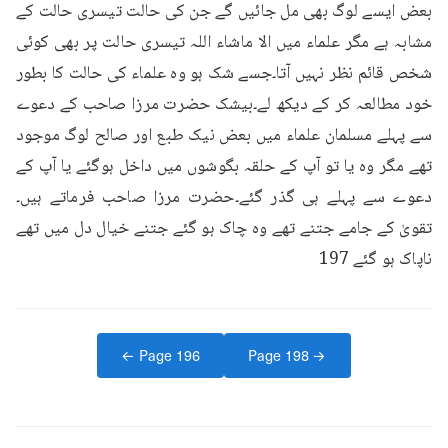
بعض ایسے لوگ بھی مل جائیں گے جن کی حالت تیسری حالت کے 
مشابہ ہے مگر علماء میں الا ماشاء اللہ تیسری حالت پر بھی کوئی 
شخص قائم نظر نہیں آتا۔جسے شک ہو وہ علماء کی حالت کا بطور 
خود مطالعہ کر کے دیکھ لے۔بیشک حضرت مرزا صاحب کے دعوے 
سے پہلے مسلمان علماء میں بعض نیک طبع اور صالح لوگ موجود 
تھے مگر وہ یا تو آپ کے حلقہ بگوشوں میں داخل ہوگئے یا آپ کے 
دعوے سے پہلے ہی گذر گئے۔حضرت مرزا صاحب فرماتے ہیں۔
تقویٰ کے جامے جتنے تھے وہ چاک ہو گئے جتنے خیال دل میں تھے 
ناپاک ہو گئے 197
← Page
196
Page
198
→