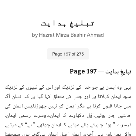
تبلیغِ ہدایت
by
Hazrat Mirza Bashir Ahmad
Page
197
of
275
تبلیغِ ہدایت
— Page
197
یہی وہ ایمان ہے جو خدا کے نزدیک اور اس کے نبیوں کے نزدیک 
سچا ایمان کہلاتا ہے اور جس کے متعلق کہا گیا ہے کہ انسان آگ 
میں جانا قبول کرتا ہے مگر ایمان کو نہیں چھوڑتا۔پس ایمان کی 
حالتیں چار ہوئیں۔اوّل دکھاوے کا ایمان۔دوسرے رسمی ایمان۔
تیسرے ” ہونا چاہیئے والے مرتبے کا ایمان۔چوتھے ” ہے“ کے مرتبے 
والا ایمان۔اور یہی آخری ایمان اصل ایمان ہے۔گویا یوں سمجھنا 