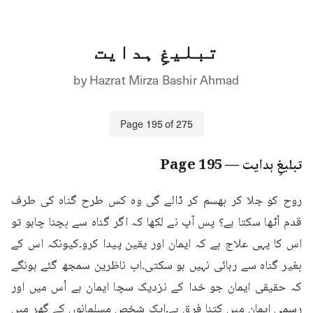
تبلیغِ ہدایت
by
Hazrat Mirza Bashir Ahmad
Page
195
of
275
تبلیغِ ہدایت
— Page
195
روح کو جلا کر بھسم کر ڈالے گی وہ کس طرح گناہ کی طرف 
قدم اُٹھا سکتا ہے؟ پس آپ نے لکھا کہ اگر گناہ سے بچنا چاہو تو 
اس کا یہی علاج ہے کہ ایمان اور یقین پیدا کرو۔کیونکہ اس کے 
بغیر گناہ سے رہائی نہیں ہو سکتی۔اب ناظرین سمجھ گئے ہونگے 
کہ حقیقی ایمان جو خدا کے نزدیک سچا ایمان ہے اُس میں اور 
رسمی ایمان میں کتنا فرق ہے۔ایک شخص مسلمانوں کے گھر میں 