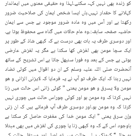
کو زندہ بھی نہیں کہہ سکتے۔لہذا وہ حقیقی معنوں میں ایماندار 
کہلانے کا حقدار نہیں۔ہاں ایسا شخص ایمان کی صلاحیت ضرور 
رکھتا ہے اور اُس میں وہ مادہ ضرور موجود ہے جس سے ایمان 
حاشیہ صفحہ سابقہ:۔وہ عام حالات میں گناہ سے محفوظ ہوتا ہے۔
اور دوسری طرف یہ بات بھی درست ہے کہ کبھی شاذ کے طور پر 
ایک سچا مومن بھی لغزش کھا سکتا ہے مگر یہ لغزش عارضی 
ہوتی ہے جس کے بعد وہ فورا سنبھل جاتا ہے اس تشریح کے ساتھ 
آنحضرت صلی اللہ علیہ وسلم کے ان دو اقوال میں کوئی تضاد 
نہیں رہتا کہ ایک طرف تو آپ نے یہ فرمایا کہ لایزنی الزانى و هو 
مومن ولا يسرق و هو مومن یعنی ” کوئی زانی اس حالت میں زنا 
نہیں کرتا کہ وہ مومن ہو اور کوئی چوراس حالت میں چوری نہیں 
کرتا کہ وہ مومن ہو۔اور دوسری طرف آپ فرماتے ہیں کہ ان زنى 
وإن سرق یعنی ” ایک مومن خدا کی مغفرت حاصل کر سکتا ہے 
باوجود اس کے کہ وہ کبھی زنا یا چوری کی لغزش میں بھی مبتلا 
ہو جائے“۔کیونکہ پہلی حالت میں تو اصل اور مستقل حالت کی 