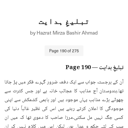
تبلیغِ ہدایت
by
Hazrat Mirza Bashir Ahmad
Page
190
of
275
تبلیغِ ہدایت
— Page
190
اُن کے برجستہ جواب سے ایک دفعہ ضرور گہرے فکر میں پڑ جاتا 
تھا۔ہندوستان آج مذاہب کا عجائب خانہ ہے اور جس کثرت سے 
چھوٹے بڑے مذاہب یہاں موجود ہیں اور باہمی کشمکش سے اپنی 
موجودگی کا اعلان کرتے رہتے ہیں اس کی نظیر غالباً دنیا کی 
کسی جگہ نہیں مل سکتی۔مرزا صاحب کا دعوی تھا کہ میں ان 
سب کے لئے حکم و عدل ہوں لیکن اس میں کلام نہیں کہ ان 