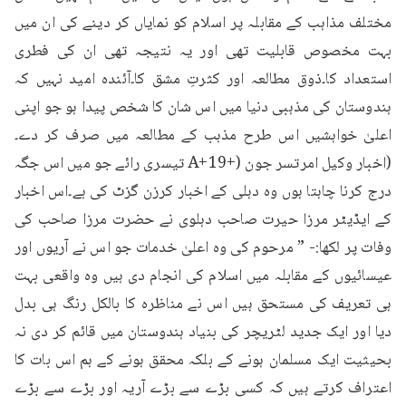
مختلف مذاہب کے مقابلہ پر اسلام کو نمایاں کر دینے کی ان میں 
بہت مخصوص قابلیت تھی اور یہ نتیجہ تھی ان کی فطری 
استعداد کا۔ذوق مطالعہ اور کثرتِ مشق کا۔آئندہ امید نہیں کہ 
ہندوستان کی مذہبی دنیا میں اس شان کا شخص پیدا ہو جو اپنی 
اعلیٰ خواہشیں اس طرح مذہب کے مطالعہ میں صرف کر دے۔
(اخبار وکیل امرتسر جون (+19+A تیسری رائے جو میں اس جگہ 
درج کرنا چاہتا ہوں وہ دہلی کے اخبار کرزن گزٹ کی ہے۔اس اخبار 
کے ایڈیٹر مرزا حیرت صاحب دہلوی نے حضرت مرزا صاحب کی 
وفات پر لکھا:- ” مرحوم کی وہ اعلیٰ خدمات جو اس نے آریوں اور 
عیسائیوں کے مقابلہ میں اسلام کی انجام دی ہیں وہ واقعی بہت 
ہی تعریف کی مستحق ہیں اس نے مناظرہ کا بالکل رنگ ہی بدل 
دیا اور ایک جدید لٹریچر کی بنیاد ہندوستان میں قائم کر دی نہ 
بحیثیت ایک مسلمان ہونے کے بلکہ محقق ہونے کے ہم اس بات کا 
اعتراف کرتے ہیں کہ کسی بڑے سے بڑے آریہ اور بڑے سے بڑے 