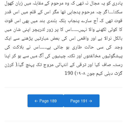
پادری کو یہ مجال نہ تھی کہ وہ مرحوم کے مقابلہ میں زبان کھول 
سکتا۔۔۔۔اگر چہ مرحوم پنجابی تھا مگر اس کے قلم میں اس قدر 
قوت تھی کہ آج سارے پنجاب بلکہ بلندی ہند میں بھی اس قوت 
کا کوئی لکھنے والا نہیں۔۔۔۔۔۔اس کا پر زور لٹریچر اپنی شان میں 
بالکل نرالا ہے اور واقعی اس کی بعض عبارتیں پڑھنے سے ایک 
وجد کی سی حالت طاری ہو جاتی ہے۔۔۔۔۔۔اس نے ہلاکت کی 
پیشگوئیوں مخالفتوں اور نکتہ چینیوں کی آگ میں سے ہو کر اپنا 
رستہ صاف کیا اور ترقی کے انتہائی عروج تک پہنچ گیا۔( کرزن 
گزٹ دہلی کیم جون ۱۹۰۸) 190
← Page
189
Page
191
→