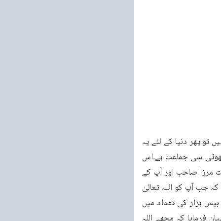
جماعت دنیا میں وہ کام کر گذرتی ہے جو بڑی بڑی طاقتور اور امیر جماعتیں نہیں کر سکتی تھیں تو پھر دنیا کے لئے یہ 
ایک خاص نشان ہوتا ہے غرض ہماری قوم یعنی جماعت احمد یہ عموماً غریب لوگوں کی ایک چھوٹی سی جماعت ہے۔اس 
تمہیدی نوٹ کے بعد میں نہایت مختصر طور پر ان تبلیغی کوششوں کا ذکر کرتا ہوں جو حضرت مرزا صاحب اور آپ کے 
خلفاء کی طرف سے اشاعت اسلام کے لئے کی گئیں اور کی جارہی ہیں۔سب سے پہلی بات یہ ہے کہ جب آپ کو اللہ تعالیٰ 
کی طرف سے معلوم ہوا کہ آپ مامور کئے گئے ہیں تو آپ نے ایک اشتہار اردو اور انگریزی میں بیس ہزار کی تعداد میں 
چھپوا کر ہندوستان اور یورپ اور امریکہ وغیرہ میں کثرت کے ساتھ تقسیم کیا اور اس میں بیان فرمایا کہ مجھے اللہ 