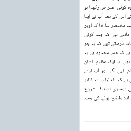
تعالیٰ نے خدمتِ اسلام کے لئے مامور کیا ہے۔پس جس کسی کو اسلام کے متعلق کوئی شبہ ہو یا وہ کوئی اعتراض رکھتا ہو 
تو میرے سامنے پیش کرے میں اُس کی تسلی کراؤں گا اور غیبی نشانات بھی دکھائے جاویں گے اس کے بعد آپ نے اپنا 
کام شروع فرما یا اور پھر جس طرح مختلف قوموں کے ساتھ آپ کے مقابلے ہوئے اس کا ایک نہایت مختصر سا خا کہ اوپر 
گذر چکا ہے آپ کی ساری عمر جہاد کی صف اول میں ہی گزرگئی اور مخالف بھی اس بات کو مانتے ہیں کہ ایسا کوئی 
وقت نہیں آیا کہ آپ نے ایک ماندہ سپاہی کی طرح ہتھیار اتار کر کچھ عرصہ آرام کیا ہو۔بسا اوقات فرماتے تھے کہ یہ جو 
کھانے پینے اور پیشاب پاخانے وغیرہ میں وقت صرف ہوتا ہے اس کا بھی ہمیں افسوس ہی ہوتا ہے کہ عمر محدود ہے یہ 
وقت بھی دین کی خدمت میں صرف ہو جاتا تو بہتر تھا۔جس وقت آپ کی وفات ہوئی اس وقت بھی آپ ایک عظیم الشان 
تبلیغی رسالہ تصنیف فرمارہے تھے آپ جسے مکمل نہیں کر سکے یعنی لکھتے لکھتے ہی پیغام الہی آگیا اور آپ اپنے 
محبوب حقیقی سے جاملے اس رسالہ کے غیر مکمل رہنے میں بھی یہ خدائی مصلحت معلوم ہوتی ہے کہ تا دنیا پر یہ ظاہر 
ہو کہ آپ کی وفات عین حالتِ جنگ میں واقع ہوئی ہے۔اگر آپ اسے مکمل کرنے کے بعد اور کوئی دوسری تصنیف شروع 
کرنے سے پہلے فوت ہوتے تو پھر بھی حالت جنگ میں ہی سمجھے جاتے لیکن موجودہ صورت زیادہ واضح ہونے کی وجہ 