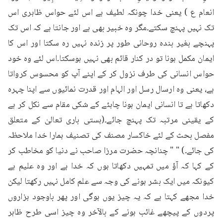
انعام ع ) یعنی خدا چونکہ لطیف ہے اس لئے حواس ظاہری اس 
تک نہیں پہنچ سکتے۔مگر وہ خبیر بھی ہے اور جانتا ہے کہ اس تک 
پہنچے بغیر بندہ روحانی طور پر زندہ نہیں رہ سکتا اور اس کا 
ایمان مکمل ہونا تو در کنار قائم بھی نہیں ہوسکتا۔اس لئے وہ خود 
حواس انسانی کی طرف نزول کر کے اپنے آپ کو محسوس کرواتا 
ہے، یعنی وہ ارسال رسل اور الہام اور قدرت نمائیوں سے اپنا چہرہ 
دکھاتا ہے تا انسانی ایمان ہونا چاہئے کے شکی مقام سے نکل کر ہے 
کے یقینی مرتبہ تک پہنچ جائے۔(ہستی باری تعالیٰ کے متعلق 
مفصل بحث کے لئے خاکسار مصنف کی تصنیف ہمارا خدا ملاحظہ 
کی جائے۔) " " چنانچہ حضرت مرزا صاحب نے دنیا کو مخاطب کر 
کے کہا کہ آؤ میں تمہیں دکھاتا ہوں کہ خدا ہے اور وہ علیم ہے 
کیونکہ میں ایک بشر ہونے کی وجہ سے علم کامل نہیں رکھتا لیکن 
خدا مجھے کہتا ہے کہ یہ چیز یوں ہوگی اور پھر باوجود ہزاروں 
پردوں کے پیچھے غائب ہونے کے بالآخر وہ چیز اسی طرح ظاہر 