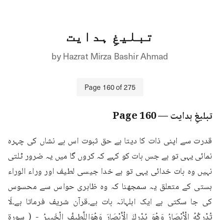
تبلیغِ ہدایت
by
Hazrat Mirza Bashir Ahmad
Page
160
of
275
تبلیغِ ہدایت
— Page
160
قدرت سے اپنی ذات کا دیتا ہے حق ثبوت اس بے نشاں کی چہرہ 
نمائی یہی تو ہے جس بات کو کہے کہ کروں گا میں یہ ضرور ٹلتی 
نہیں وہ بات خدائی یہی تو ہے خدا جیسی لطیف اور وراء الوراء 
ہستی کے متعلق یہ سمجھنا کہ وہ ظاہری حواس سے محسوس 
کی جا سکتی ہے ایک اہلہانہ بات ہے۔قرآن شریف فرماتا ہے۔لَا 
تُدْرِكُهُ الْأَبْصَارُ وَهُوَ يُدْرِكَ الْأَبْصَارَ وَهُوَاللَّطِيفُ الْخَبِيرُ - ( سورة 