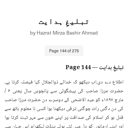
تبلیغِ ہدایت
by
Hazrat Mirza Bashir Ahmad
Page
144
of
275
تبلیغِ ہدایت
— Page
144
اطلاع دے دی۔اب دیکھو کہ خدائے ذوالجلال کیا فیصلہ کرتا ہے۔
حضرت مرزا صاحب کی پیشگوئی سے پانچویں سال یعنی ۶ / 
مارچ ۱۸۹۷ء کو عید الاضحی کے دوسرے دن حضرت مرزا صاحب 
کی دن دگنی رات چوگنی ترقی دیکھتا ہوا کسی نا معلوم ہاتھ سے 
قتل ہو کر اسلام کی صداقت پر اپنے خون سے مہر ثبت کرتا ہوا 
اور اپنے ارمانوں کو دل میں لئے ہوئے پنڈت لیکھرام اس جہان سے 