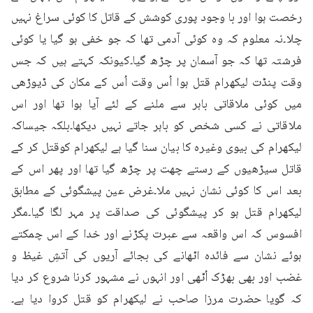
رخصت ہوا اور با وجود پوری کوشش کے قاتل کا کوئی سراغ نہیں 
چلا۔نہ معلوم کہ وہ کوئی آدمی تھا کہ جو خفی ہو گیا یا کوئی 
فرشتہ تھا کہ جو آسمان پر چڑھ گیا۔کیونکہ کہتے ہیں کہ جس 
وقت پنڈت لیکھرام قتل ہوا اُس وقت اُس کے مکان کی ڈیوڑھی 
میں کوئی ملاقاتی باہر سے ملنے کے لئے آیا ہوا تھا اور اس 
ملاقاتی نے کسی شخص کو باہر جاتے نہیں دیکھا۔بلکہ جیساکہ 
لیکھرام کی بیوی وغیرہ کا بیان سنا گیا ہے لیکھرام کوقتل کر کے 
قاتل سیڑھیوں کے رستے چھت پر چڑھ گیا تھا اور پھر اس کے 
بعد اس کا کوئی نشان نہیں ملا۔غرض عین پیشگوئی کے مطابق 
لیکھرام قتل ہو کر پیشگوئی کی صداقت پر مہر لگا گیا۔مگر 
افسوس کہ اس واقعہ سے عبرت پکڑنے اور خدا کے اس چمکتے 
ہوئے نشان سے فائدہ اٹھانے کی بجائے آریوں کی آتشِ غیظ و 
غضب اور بھی بھڑک اُٹھی اور انہوں نے مشہور کرنا شروع کر دیا 
کہ گویا حضرت مرزا صاحب نے لیکھرام کو قتل کروا دیا ہے۔