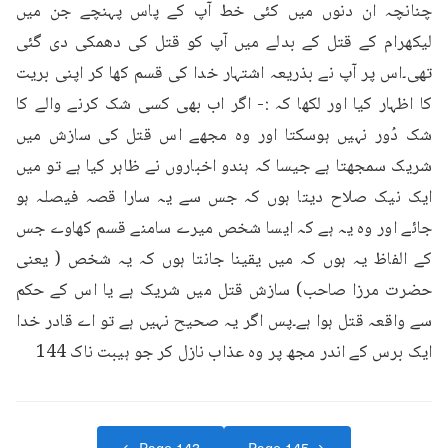
چنانچہ ان دنوں میں کئی خط آپ کے پاس پہنچے جن میں 
لیکھرام کے قتل کے بدلے میں آپ کو قتل کی دھمکی دی گئی 
تھی۔اس پر آپ نے بذریعہ اشتہار خدا کی قسم کھا کر اپنی بریت 
کا اظہار کیا اور لکھا کہ :- اگر اب بھی کسی شک کرنے والے کا 
شک دُور نہیں ہوسکتا اور وہ مجھے اس قتل کی سازش میں 
شریک سمجھتا ہے جیسا کہ ہندو اخباروں نے ظاہر کیا ہے تو میں 
ایک نیک صلاح دیتا ہوں کہ جس سے یہ سارا قصہ فیصلہ ہو 
جائے اور وہ یہ ہے کہ ایسا شخص میرے سامنے قسم کھاوے جس 
کے الفاظ یہ ہوں کہ میں یقینا جانتا ہوں کہ یہ شخص ( یعنی 
حضرت مرزا صاحب) سازش قتل میں شریک ہے یا اس کے حکم 
سے واقعہ قتل ہوا ہے۔پس اگر یہ صحیح نہیں ہے تو اے قادر خدا 
ایک برس کے اندر مجھ پر وہ عذاب نازل کر جو ہیبت ناک 144