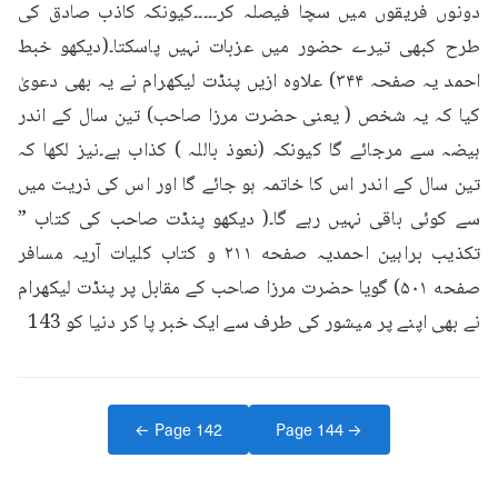
دونوں فریقوں میں سچا فیصلہ کر۔۔۔۔۔کیونکہ کاذب صادق کی 
طرح کبھی تیرے حضور میں عزبات نہیں پاسکتا۔(دیکھو خبط 
احمد یہ صفحہ ۳۴۴) علاوہ ازیں پنڈت لیکھرام نے یہ بھی دعویٰ 
کیا کہ یہ شخص ( یعنی حضرت مرزا صاحب) تین سال کے اندر 
ہیضہ سے مرجائے گا کیونکہ (نعوذ باللہ ) کذاب ہے۔نیز لکھا کہ 
تین سال کے اندر اس کا خاتمہ ہو جائے گا اور اس کی ذریت میں 
سے کوئی باقی نہیں رہے گا۔( دیکھو پنڈت صاحب کی کتاب ” 
تکذیب براہین احمدیہ صفحه ۲۱۱ و کتاب کلیات آریہ مسافر 
صفحه ۵۰۱) گویا حضرت مرزا صاحب کے مقابل پر پنڈت لیکھرام 
نے بھی اپنے پر میشور کی طرف سے ایک خبر پا کر دنیا کو 143
← Page
142
Page
144
→