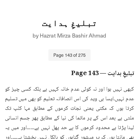
تبلیغِ ہدایت
by
Hazrat Mirza Bashir Ahmad
Page
143
of
275
تبلیغِ ہدایت
— Page
143
کبھی نہیں ہوا اور نہ کوئی عدم خانہ کہیں ہے بلکہ کسی چیز کو 
عدم نہیں۔ایسا ہی وید کی اس انصافانہ تعلیم کو بھی میں تسلیم 
کرتا ہوں کہ مکتی یعنی نجات کرموں کے مطابق مہا کلپ تک 
ملتی ہے بعد اس کے پر ماتما کی نیا کے مطابق پھر جسم انسانی 
لینا پڑتا ہے محدود کرموں کا بے حد پھل نہیں ہے۔۔۔۔۔۔اور میں یہ 
بھی مانتا ہوں کہ پر میشور گناہوں کو بالکل نہیں بخشتا ہے۔۔۔۔۔اور 