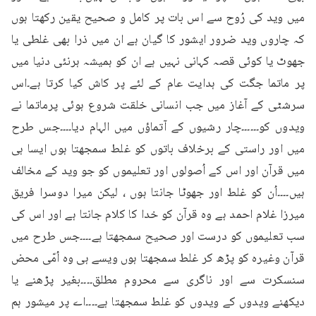
میں وید کی رُوح سے اس بات پر کامل و صحیح یقین رکھتا ہوں 
کہ چاروں وید ضرور ایشور کا گیان ہے ان میں ذرا بھی غلطی یا 
جھوٹ یا کوئی قصہ کہانی نہیں ہے ان کو ہمیشہ ہرنئی دنیا میں 
پر ماتما جگت کی ہدایت عام کے لئے پر کاش کیا کرتا ہے۔اس 
سرشٹی کے آغاز میں جب انسانی خلقت شروع ہوئی پرماتما نے 
ویدوں کو۔۔۔۔۔۔چار رشیوں کے آتماؤں میں الہام دیا۔۔۔۔جس طرح 
میں اور راستی کے برخلاف باتوں کو غلط سمجھتا ہوں ایسا ہی 
میں قرآن اور اس کے اُصولوں اور تعلیموں کو جو وید کے مخالف 
ہیں۔۔۔۔اُن کو غلط اور جھوٹا جانتا ہوں ، لیکن میرا دوسرا فریق 
میرزا غلام احمد ہے وہ قرآن کو خدا کا کلام جانتا ہے اور اس کی 
سب تعلیموں کو درست اور صحیح سمجھتا ہے۔۔۔۔جس طرح میں 
قرآن وغیرہ کو پڑھ کر غلط سمجھتا ہوں ویسے ہی وہ اُمّی محض 
سنسکرت سے اور ناگری سے محروم مطلق۔۔۔۔بغیر پڑھنے یا 
دیکھنے ویدوں کے ویدوں کو غلط سمجھتا ہے۔۔۔۔اے پر میشور ہم 