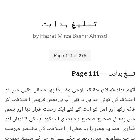
تبلیغِ ہدایت
by
Hazrat Mirza Bashir Ahmad
Page
111
of
275
تبلیغِ ہدایت
— Page
111
آتھم،انوارالاسلام، حقیقۃ الوحی وغیرہ) پھر مسائل فقہی میں تو 
اختلاف کی کوئی حد ہی نہ تھی آپ نے بعض فروعی اختلافات کو 
قائم رکھا اور اس کو امت کے لئے ایک رحمت قرار دیا اور بعض 
میں بدلائل صحیح صحیح راہ بتادی۔( دیکھو آپ کی ڈائریاں اور 
فتاوی احمد یہ وغیرہ) یہ بعض ان اختلافات کی مختصر فہرست 
ہے جو مسلمانوں میں رونما ہو چکے تھے اور جن کے متعلق حضرت 