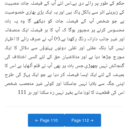
حکم کے طور پر رائے دی ہے۔اس لئے آپ کے فیصلہ جات عصبیت 
کے زہریلے اثر سے بالکل پاک ہیں اور یہ ایک بڑی بھاری خصوصیت 
ہے جو شخص آپ کے فیصلہ جات کو دیکھے گا وہ یہ بات 
محسوس کرنے پر مجبور ہوگا کہ آپ کا ہر فیصلہ ایک منصفانہ 
اور غیر جانب دارانہ رنگ رکھتا ہے۔(۲) آپ نے صرف رائے کا اظہار 
نہیں کیا بلکہ عقلی اور نقلی دونوں پہلوؤں سے دلائل کا ایک 
سورج چڑھا دیا ہے اور متلاشیان حق کے لئے کسی اختلاف کی 
گنجائش نہیں چھوڑی۔جس بات پر بھی آپ نے قلم اُٹھایا ہے اس کا 
ہمیشہ کے لئے ایک ایسا فیصلہ کر دیا ہے جو ایک پہاڑ کی طرح 
اپنی جگہ سے ہلایا نہیں جاسکتا اور کوئی غیر متعصب شخص 
اس کی قطعیت کا لوہا مانے بغیر نہیں رہ سکتا اور ہر 111
← Page
110
Page
112
→