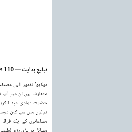
تبلیغِ ہدایت
— Page
110
دونوں میں سے کون دوسرے 