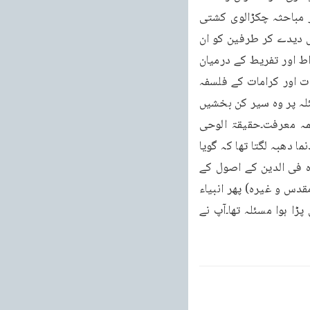
و حدیث کا الگ الگ مرتبہ دلائل اور براہین کے ساتھ متعین کیا۔( دیکھوالحق لدھیانہ۔ریویو بر مباحثہ چکڑالوی کشتی 
نوح وغیرہ) پھر اہل فقہ اور اہل حدیث کے اختلافات اور باہمی کشمکش مشہور ہیں۔آپ نے دلائل دیدے کر طرفین کو ان 
کی غلطی پر متنبہ کیا اور پھر دونوں کی جو جو خو بیاں تھیں وہ بھی ظاہر فرما ئیں اور افراط اور تفریط کے درمیان 
میانہ روی کا راستہ قائم کیا۔(دیکھوفتاوی احمد یہ وغیرہ) پھر معجزات کی حقیقت اور منجزات اور کرامات کے فلسفہ 
کے متعلق نیچریوں اور اہل حدیث اور حنفیوں میں اختلاف کی کوئی حد نہ تھی۔آپ نے اس مسئلہ پر وہ سیر کن بخشیں 
کیں کہ کسی اختلاف کی گنجائش نہ چھوڑی۔(دیکھو سرمہ چشم آرید، براہین احمدیہ۔چشمہ معرفت۔حقیقۃ الوحی 
وغیرہ) پھر مسئلہ جہاد ایک نہایت خطرناک صورت اختیار کر گیا تھا جس سے اسلام پر ایک بدنما دھبہ لگتا تھا کہ گویا 
اسلام مذہب میں جبر کی تعلیم دیتا ہے۔آپ نے روشن دلائل کے ساتھ اسے صاف کیا اور لا اکراہ فی الدین کے اصول کے 
ماتحت سچی سچی راہ ظاہر فرمائی۔(دیکھور سالہ جہاد، حقیقة المهدی، چشمه معرفت، جنگ مقدس و غیره) پھر انبیاء 
کا مزعومہ علم غیب اور اس کا فلسفہ با وجود مباحث کا جولانگاہ ہونے کے سخت تاریکی میں پڑا ہوا مسئلہ تھا۔آپ نے 