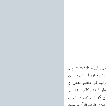
دیکھو’ تقدیر الہی مصنفہ حضرت خلیفۃ السیح الثانی) پھر خلافت راشدہ کے متعلق سنیوں شیعوں کے اختلافات شائع و 
متعارف ہیں ان میں آپ نے سچا فیصلہ فرمایا۔(دیکھو آپ کی کتاب ستر الخلافہ و حجتہ اللہ وغیرہ اور آپ کے حواری 
حضرت مولوی عبد الکریم صاحب مرحوم کی تصنیف خلافتِ راشدہ)۔پھر قرآن وحدیث کے مرتبہ کے متعلق یعنی ان 
 کا بدن کانپ اٹھتا ہے۔
مسلمانوں کے ایک فرقہ نے قرآن کو پس پشت ڈال دیا تھا اور حدیث کے آگے ایک بت کی طرح گر گئے تھے۔آپ نے ان 
مسائل پر بڑی بڑی لطیف بخشیں کیں۔اور ایک طرف تو سنت کو حدیث سے الگ ثابت کیا اور دوسری طرف قرآن و سنت 