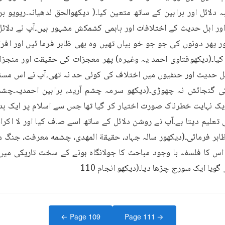
ویا ایک سورج چڑھا دیا۔(دیکھو انجام 110
← Page
109
Page
111
→