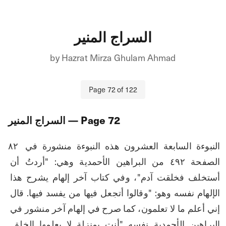
السراج المنير
by
Hazrat Mirza Ghulam Ahmad
Page
72
of
122
72
— Page
السراج المنير
۸۲ النبوءة السابعة العشرون هذه النبوءة منشورة في 
الصفحة ٤٩٢ من البراهين الأحمدية وهي: "أردتُ أن 
أستخلف فخلقت آدم"، وفي كتاب آخر إلهام يشرح هذا 
الإلهام نفسه وهو: "وقالوا أتجعل فيها من يفسد فيها. قال 
إني أعلم ما لا تعلمون، كما صرح في إلهام آخر منشور في 
البراهين الأحمدية نفسه "أنت بمنزلة لا يعلمها الخلق. 