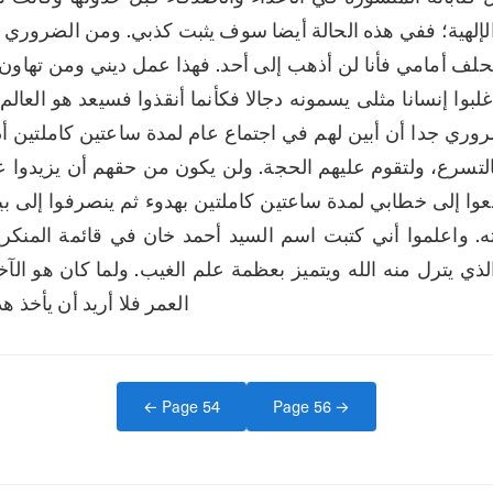
العمر فلا أريد أن يأخذ ه
← Page
54
Page
56
→