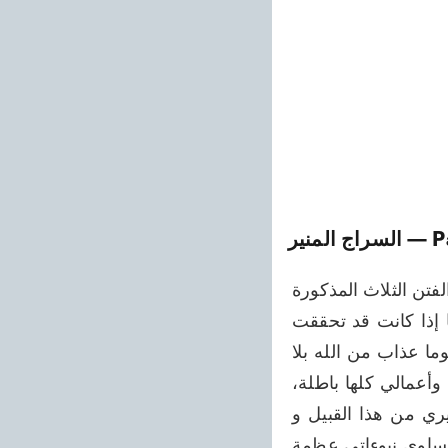
— P
السراج المنير
أن يحلفوا أحد هؤلاء السادة ينكر صدق إلهامي فلماذا يُهلك الخلق؟ عليهم مقابلي أن الفتن الثلاث المذكورة 
في البراهين الأحمدية كنبوءة لم تتحقق، السماء بيد من وليدعوا الله الله قائلين إنها إذا كانت قد تحققت 
فأنزل علينا أيها الإله القادر، عذاب المجرمين خلال ٤١ يوما، فإذا لم ينزل خلال ٤١ يوما عذاب من الله بلا 
واسطة أحد من الناس يهلك الكاذب كالنار الحارقة، فسأكون كاذبا أنا وجماعتي كلها وأعمالي كلها باطلة، 
وأستحق جميع أنواع اللعنة. وإذا استطاعوا أن يُروني في هذا الزمن نبوءات أحد غيري من هذا القبيل و 
نشرها صاحبها من خلال كتاباته المنشورة في الأعداء والأصدقاء قبل حدوثها وكانت تساوي نبوءاتي عظمة 