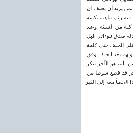
حيث تلاحظ فيها القوة الإلهية؛ ففي هذه الحالة أيضا سوف يثبت كذبي. ومن الضروري لمن يريد أن يحلف أن 
يأتيني هنا في قاديان ويحلف أمامي فأنا لن أذهب إلى أحد. فهذا عمل ديني ومن تهاون فيه رغم تباهيه بكونه 
شيخا نفسه كاذبا، فإذا غلبوا إنسانا مثلى يسمونه دجالا فكأنما أنقذوا فسيعد هو العالم كله من السيئة. وعند 
الحلف سيكون من الضروري جدا أن أبين لهم في اجتماع عام لمدة ساعتين كاملتين أدلة صدق نبوءاتي قبل 
أن يحلفوا، لئلا يهلكوا بالتسرع، ولتقوم عليهم الحجة. ولن يكون من حقهم أن يزيدوا على الحلف حتى كلمة 
واحدة وعليهم أن يستمعوا إلى خطابي لمدة ساعتين كاملتين بهدوء ثم ينصرفوا إلى بيوتهم بعد الحلف وفق 
نموذج القسم الذي بينته. واعلموا أني كتبت اسم السيد أحمد خان في قائمة المنكرين لأنه هو الآخر ينكر 
الإلهام الإلهي والوحي الذي يترل منه الله ويتميز بعظمة علم الغيب. ولما كان هو الآخر قد قطع شوطا من 
ذا الخطأ معه إلى القبر