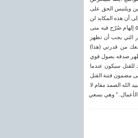
لمثل هذا الحادث، بحيث يحيك الناس مكايد القتل أو الصلب، لكي أنال عقوبة المجرمين ويلتبس الحق على 
الناس، ففي هذا الوحي سماني الله له عيسى، ووعدني بأنه هو الذي سيتوفاني ليشير إلى أن هذه المكايد لن 
تنجح وأنه سيحفظني من شرورهم. وبعد هذا الإلهام هناك في الصفحة التالية (أي (٥٥٧ إلهام صُرّح فيه متى 
يحدث ذلك وما هي أمارات ذلك اليوم، أي متى تظهر مكايد القتل هذه وما هي الأمور التي يجب أن تظهر 
قبلها، فالإلهام التالي لهذا الإلهام يشير إلى هذه الأمور؛ وهو: إني سأري بريقي أرفعك من قدرتي (هذا) 
تفسير: "رافعك إلي"). جاء نذير في الدنيا، فأنكروه أهلها وما قبلوه ولكن الله يقبله، ويُظهر صدقه بصول قوي 
شديد صول بعد صول. فقد صرَّح الله في هذا الإلهام بكلمات واضحة أن زمن المكايد للقتل سيكون عندما 
تظهر آية براقة في صورة صولة، فالإلهامات العربية بعد هذا الإلهام هى الأخرى تشير إلى مضمون فتنة القتل 
"الفتنة ههنا. فاصبر كما صبر أولو العزم. فلما تجلى ربه للجبل جعله دكا. قوة الرحمن لعبيد الله الصمد مقام لا 
 الأعمال. " وهي بسعي