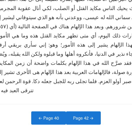
تترقى العبد فيه
← Page
40
Page
42
→