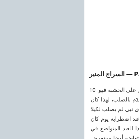
— P
السراج المنير
10 عبارة من التوراة - لأنه (بزعمهم مات موت المجرمين؛ فقد ورد في التوراة أن من قتل على الخشبة فهو 
ملعون. ولما كان للصليب علاقة بعقاب المجرمين حيث كان كل قاتل وخبيث وقح يُعدَم بالصلب، لهذا كان 
الله قد حرم الصلب على الصادقين لكي لا يشتبه الطيب بالخبيث، فمن العجيب أن أي نبي لم يصلب لكيلا 
يلتبس صدقهم على العامة. باختصار؛ كان الله الله قد طمأن المسيح اللي بهذه الآية عند اضطرابه يوم كان 
اليهود يبذلون قصارى جهدهم لصلبه في كل حال. الآن حين نزلت هذه الآية على هذا العبد المتواضع في 
الوحي وهي مسجلة في البراهين الأحمدية، ففيها إشارة لطيفة إلى أن هذا العبد المتواضع أيضا سيتعرض 