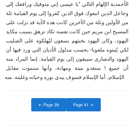
الأحمدية الإلهام التالي "يا عيسى إني متوفيك ورافعك إلي 
وجاعل الذين اتبعوك فوق الذين كفروا إلى يوم القيامة ثلة 
من الأولين وثلة من الآخرين كانت هذه الآية قد نزلت على 
المسيح ابن مريم حين كانت نفسه تكاد تزهق بسبب مكايد 
اليهود، وكان اليهود بخبثهم يسعون ليُهلكوه على الصليب 
لكي يُثبتوه ملعونا- بحسب مدلول الأديان التي ورد فيها أن 
اليهود والنصارى سيبقون إلى يوم القيامة. إنما المراد منه 
أن جميع ! ستغدو ميتة ومهانة، وأنها ستموت مقابل 
الإسلام، أما الإسلام فسوف يبدي نوره وحياته وغلبته. منه
← Page
39
Page
41
→