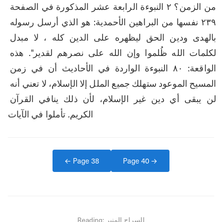
من الزمن؟ ۲ النبوءة الرابعة عشر المذكورة في الصفحة 
۲۳٩ نفسها من البراهين الأحمدية: هو الذي أرسل رسوله 
بالهدى ودين الحق ليظهره على الدين كله ، لا مبدل 
لكلمات الله ظُلموا وإن الله على نصرهم لقدير". هذه 
الواقعة: ٨٠ النبوءة الواردة في الأحاديث أن في زمن 
المسيح الموعود ستهلك جميع الملل إلا الإسلام، لا تعني أنه 
لن يبقى أي دين غير الإسلام، لأن ذلك ينافي القرآن 
الكريم. تأملوا في الآيات
← Page
38
Page
40
→
السراج المنير
Reading: