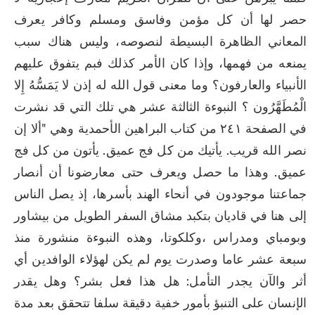
حصر لها أن كل مؤمن وفاسق ومسلم وكافر يعرف 
المعاني الظاهرة البسيطة لنصوصه، وليس هناك سبب 
يمنعه من فهمها، وإذا كان الأمر كذلك فبم يتفوق عليهم 
الأنبياء والعارفون؟ وما معنى قول الله له إذن لا يَمَسُّهُ إِلا 
الْمُطَهَّرُون ؟ النبوءة الثالثة عشر هي تلك التي قد نشرت 
في الصفحة ٢٤١ من كتاب البراهين الأحمدية وهي "ألا إن 
نصر الله قريب. يأتيك من كل فج عميق. يأتون من كل فج 
عميق. وهذا ما حصل ويعرف حتى معارضونا أن أنصار 
جماعتنا موجودون في أنحاء الهند بأسرها، إذ يصل الناس 
إلى هنا في قاديان بتكبد مشاق السفر الطويل من بيشاور 
وبومباي ومدراس ،وكلكوتا، وهذه النبوءة منشورة منذ 
سبعة عشر عاما وصدرت يوم لم يكن لهؤلاء الوافدين أي 
أثر والآن يجدر التأمل: هل هذا فعل بشر؟ وهل يقدر 
الإنسان على التنبؤ بأمور خفية دقيقة سلفا تتحقق بعد مدة 