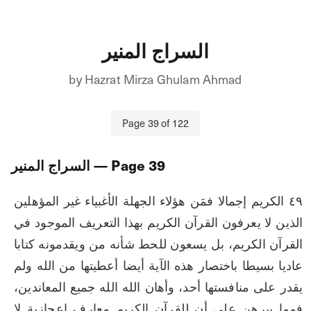
السراج المنير
by
Hazrat Mirza Ghulam Ahmad
Page
39
of
122
39
— Page
السراج المنير
٤٩ الكريم إجمالا فمَن هؤلاء الجهلة الأغبياء غير المؤهلين 
الذين لا يعرفون القرآن الكريم بهذا التعريف الموجود في 
القرآن الكريم، بل يسعون للحط شأنه من ويقدمونه كتابا 
عاديا بسيطا باختصار هذه الآية أيضا أعطيتها من الله ولم 
يقدر على منافستها أحد، وأهان الله الله جميع المعاندين، 
فمما يبرهن على أن للقرآن الكريم معارف إعجازية لا 