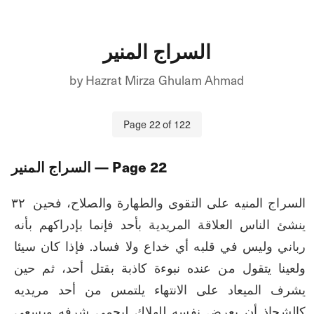
السراج المنير
by
Hazrat Mirza Ghulam Ahmad
Page
22
of
122
22
— Page
السراج المنير
۳۲ السراج المنيه على التقوى والطهارة والصلاح، فحين 
ينشئ الناس العلاقة المريدية بأحد فإنما بإدراكهم بأنه 
رباني وليس في قلبه أي خداع ولا فساد. فإذا كان سيئا 
ولعينا يتقول من عنده نبوءة كاذبة بقتل أحد، ثم حين 
يشرف الميعاد على الانتهاء يلتمس من أحد مريديه 
كالشحاذ أن يعرض نفسه للهلاك ليحمي شرفه ويسعى 