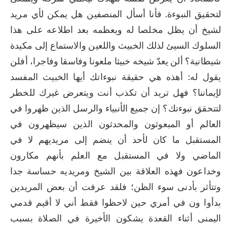
لتحقيق النبوءة. فأنا أسأل المنصفين هل يمكن لأي مريد 
لشيخ أن يظل مخلصا له ويعظمه بعد اطلاعه على هذا 
السلوك السيئ لذلك الخبيث واللعين والاستماع إلى مكيدة 
شيطانية؟ ألن يعدّ شيخه خبيثا ملعونا وفاسقا وفاجرا، أفلن 
يقول له: أهذه هي حقيقة نبوءاتك أيها الخبيث المفسد 
لإيماننا؟ فهل تريد أن تكذب أنت ويتعرض غيرك للخطر 
لتتحقق نبوءتك؟ إن جميع الأنبياء والرسل الذين ظهروا في 
العالم أو المبعوثون والمحدثون الذين سيظهرون في 
المستقبل ما كان لأحد أن ينضم إلى مريديهم لا في 
الماضي ولا في المستقبل مع العلم بأنهم مكارون 
وخداعون فهذه العلاقة بين الشيخ ومريديه حساسة جدا 
وتتأثر بأدنى سوء الظن؛ فلقد عرفت أن بعض المريدين 
بدأوا ون في أمري حين لاحظوا فقط أني لا أقيم قدمي 
اليمنى أثناء القعدة يشكون الأخيرة في الصلاة بسبب 