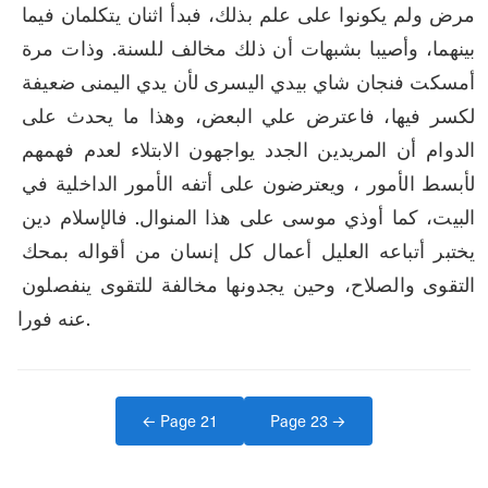
مرض ولم يكونوا على علم بذلك، فبدأ اثنان يتكلمان فيما 
بينهما، وأصيبا بشبهات أن ذلك مخالف للسنة. وذات مرة 
أمسكت فنجان شاي بيدي اليسرى لأن يدي اليمنى ضعيفة 
لكسر فيها، فاعترض علي البعض، وهذا ما يحدث على 
الدوام أن المريدين الجدد يواجهون الابتلاء لعدم فهمهم 
لأبسط الأمور ، ويعترضون على أتفه الأمور الداخلية في 
البيت، كما أوذي موسى على هذا المنوال. فالإسلام دين 
يختبر أتباعه العليل أعمال كل إنسان من أقواله بمحك 
التقوى والصلاح، وحين يجدونها مخالفة للتقوى ينفصلون 
عنه فورا.
← Page
21
Page
23
→