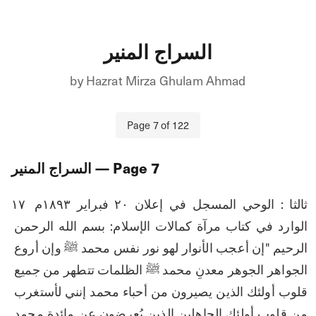
السراج المنير
by
Hazrat Mirza Ghulam Ahmad
Page
7
of
122
7
— Page
السراج المنير
۱۷ ثالثا : الوحي المسجل في إعلان ۲۰ فبراير ١٨٩٣م 
الوارد في كتاب مرآة كمالات الإسلام: بسم الله الرحمن 
الرحيم "إن أعجب الأنوار لهو نور نفس محمد ﷺ وإن أروع 
الجواهر الجوهر معدنِ محمد ﷺ الظلمات تتطهر من جميع 
قلوب أولئك الذين يصيرون من أحباء محمد إنني لأستغرب 
من قلوب أولئك الجاهلين الذين يُعرضون عن مائدة محمد 