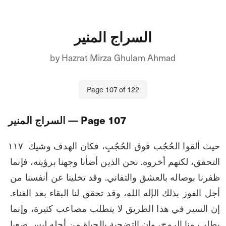
السراج المنير
by
Hazrat Mirza Ghulam Ahmad
Page
107
of
122
107
— Page
السراج المنير
۱۱۷ حيث ألقوا الحُجُب فوق الحُجُبِ، فكان الهدف وشيك 
التحقق، لكنهم أخروه. نحن الذين أضأنا وجهنا برؤيته، فإنما 
ظفرنا بوصاله بالعشق والتفاني. وقد تخلينا عن أنفسنا من 
أجل الفوز بذلك الإله الله، وقد تحقق لنا البقاء بعد الفناء. 
إن السير في هذا الطريق لا يتطلب مصاعب كثيرة، وإنما 
يطلب منا الروح، وإن التضحية بالحياة من أجله ليس صعبا 