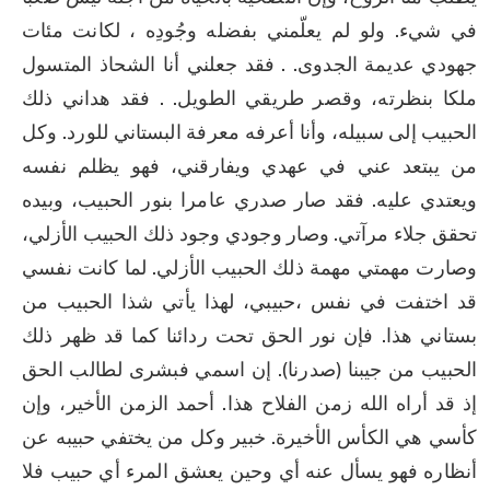
في شيء. ولو لم يعلّمني بفضله وجُودِه ، لكانت مئات 
جهودي عديمة الجدوى. . فقد جعلني أنا الشحاذ المتسول 
ملكا بنظرته، وقصر طريقي الطويل. . فقد هداني ذلك 
الحبيب إلى سبيله، وأنا أعرفه معرفة البستاني للورد. وكل 
من يبتعد عني في عهدي ويفارقني، فهو يظلم نفسه 
ويعتدي عليه. فقد صار صدري عامرا بنور الحبيب، وبيده 
تحقق جلاء مرآتي. وصار وجودي وجود ذلك الحبيب الأزلي، 
وصارت مهمتي مهمة ذلك الحبيب الأزلي. لما كانت نفسي 
قد اختفت في نفس ،حبيبي، لهذا يأتي شذا الحبيب من 
بستاني هذا. فإن نور الحق تحت ردائنا كما قد ظهر ذلك 
الحبيب من جيبنا (صدرنا). إن اسمي فبشرى لطالب الحق 
إذ قد أراه الله زمن الفلاح هذا. أحمد الزمن الأخير، وإن 
كأسي هي الكأس الأخيرة. خبير وكل من يختفي حبيبه عن 
أنظاره فهو يسأل عنه أي وحين يعشق المرء أي حبيب فلا 