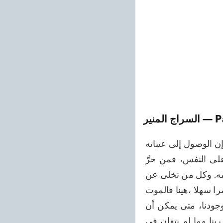
— P
السراج المنير
١١٦ إن حبيبنا ينظر إلى الباطن، فلا تفتخر بأي ميزة أخرى لك. إن ذاته عالية ورفيعة وإن الوصول إلى عتباته 
يقتضي الضراعة والبكاء الكثير. إن الحياة تكمن في التواضع والبكاء وإيراد الموت على النفس، فمن خرَّ 
تواضعا نهض أخيرا. إن بكاء أحد لا يصل إلى عتبات الحبيب ما لم يشرف على الهلاك بألمه. وكل من تخلى عن 
نفسه ظفر بالله، فليس الوصال إلا التخلي عن النفس. لكن التخلي عن النفس ليس أمرا سهلا ،هينا فالموت 
والتخلي عن النفس شيء واحد. ما لم تهب الريح على نفوسنا التي تذرو كل ذرات وجودنا، متى يمكن أن 
يظهر في هذا الغبار والتراب ذلك الوجه الجميل الرائع؟ ما لم نضح بأنفسنا من أجل ربنا وما لم نتفان في 