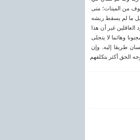
حبيبنا. . وما لم نتخل عن نفوسنا وما لم تمتلئ صدورنا بحبه. . وما لم ترد علينا مئات الألوف من الميتات؛ متى 
يمكن أن ننال الحياة الجديدة من ذلك الحبيب؟ يصعب على الطير التقدم في هذا السبيل ما لم يسقط ريشه 
وأجنحته كلها. فالشقي من أضاع وقته وسخط عليه حبيبه وفرح أعداؤه. أنا لا أنكر وجود العاقلين غير أن هذا 
الطريق أي طريق العاقلين) لا يؤدي إلى عتبات الحبيب. ما لم يكن الإنسان عاشقا ومجنونا وهائما لا يتجلى 
عليه ذلك الحبيب عديم المثال. ولما كان ذلك الحبيب العزيز خفيا، فقد اتخذ كل إنسان طريقا إليه. وإن 