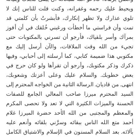
ويحيط عليك رحمه وغفرانه، وكنت قلت للناس إنك لا 
تلوي عذارك ولا تظهر إنكارك، فأبشرتُ بأن كلمتي قد 
تمت وأن فراستي ما أخطأت ورغبني خُلقك في أن أفوز 
بمرآك وأسر بلقياك، فأرجو أن تسرني بالمكتوبات حتى 
تجيء من الله وقت الملاقات، والآن أرسل إليك مع 
مكتوبي هذا ضميمة كتابي، كما أرسلته إلى أحبابي، وفيها 
ذكرك وذكر مكتوبك، وأرجو أن تقرأها ولو كان حرج في 
بعض خطوبك. والسلام عليك وعلى أعزتك وشعوبك، 
انتهى. من قاديان. الرسالة الثانية من الخواجه المحترم إلى 
السيد المحترم ميرزا صاحب المعالي الجامع للصفات 
الحسنة والميزات الكثيرة التي لا تعد ولا تحصى المكرم 
والمعظم والمجتبى من الله الأحد حضرة الميرزا غلام 
أحمد متع الله الناس ببقائه وسرَّني بلقائه وأنعم عليه 
بآلائه. بعد السلام المسنون في الإسلام والاشتياق الكامل 