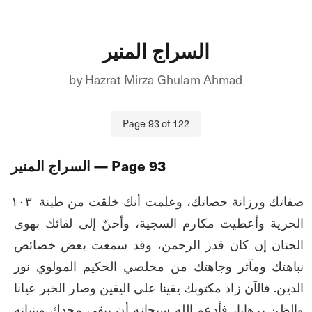
السراج المنير
by
Hazrat Mirza Ghulam Ahmad
Page
93
of
122
93
— Page
السراج المنير
۱۰۳ صفاتك ورزانة حصاتك، وعلمت أنك خلقت من طينة 
الحرية وأعطيت مکارم السجية، وأحنّ إلى لقائك بهوى 
الجنان إن كان قدر الرحمن، وقد سمعت بعض خصائص 
نباهتك ومآثر وجاهتك من مخلصي الحكيم المولوي نور 
الدين. فالآن زاد مكتوبك يقينا على اليقين وصار الخبر عيانا 
والظن برهانا، فأدعو الله سبحانه أن يبقى مجدك وبنيانه 