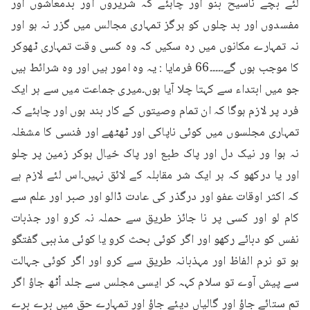
لئے بچے ناسیح بنو اور چاہئے کہ شریروں اور بدمعاشوں اور 
مفسدوں اور بد چلوں کو ہرگز تمہاری مجالس میں گزر نہ ہو اور 
نہ تمہارے مکانوں میں رہ سکیں کہ وہ کسی وقت تمہاری ٹھوکر 
کا موجب ہوں گے۔۔۔۔۔66 فرمایا : یہ وہ امور ہیں اور وہ شرائط ہیں 
جو میں ابتداء سے کہتا چلا آیا ہوں۔میری جماعت میں سے ہر ایک 
فرد پر لازم ہوگا کہ ان تمام وصیتوں کے کار بند ہوں اور چاہئے کہ 
تمہاری مجلسوں میں کوئی ناپاکی اور ٹھٹھے اور فنسی کا مشغلہ 
نہ ہوا ور نیک دل اور پاک طبع اور پاک خیال ہوکر زمین پر چلو 
اور یا درکھو کہ ہر ایک شر مقابلہ کے لائق نہیں۔اس لئے لازم ہے 
کہ اکثر اوقات عفو اور درگذر کی عادت ڈالو اور صبر اور علم سے 
کام لو اور کسی پر نا جائز طریق سے حملہ نہ کرو اور جذبات 
نفس کو دبائے رکھو اور اگر کوئی بحث کرو یا کوئی مذہبی گفتگو 
ہو تو نرم الفاظ اور مہذبانہ طریق سے کرو اور اگر کوئی جہالت 
سے پیش آوے تو سلام کہہ کر ایسی مجلس سے جلد اُٹھ جاؤ اگر 
تم ستائے جاؤ اور گالیاں دیئے جاؤ اور تمہارے حق میں برے برے 