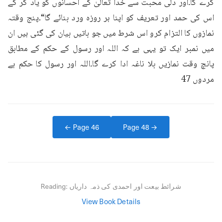
کرے گا۔اور دلی محبت سے خدا تعالیٰ کے احسانوں کو یاد کر کے 
اس کی حمد اور تعریف کو اپنا ہر روزہ ورد بنائے گا“۔پنج وقتہ 
نمازوں کا التزام کرو اس شرط میں جو باتیں بیان کی گئی ہیں ان 
میں نمبر ایک تو یہی ہے کہ اللہ اور رسول کے حکم کے مطابق 
پانچ وقت نمازیں بلا ناغہ ادا کرے گا۔اللہ اور رسول کا حکم ہے 
مردوں 47
← Page
46
Page
48
→
شرائط بیعت اور احمدی کی ذمہ داریاں
Reading:
View Book Details