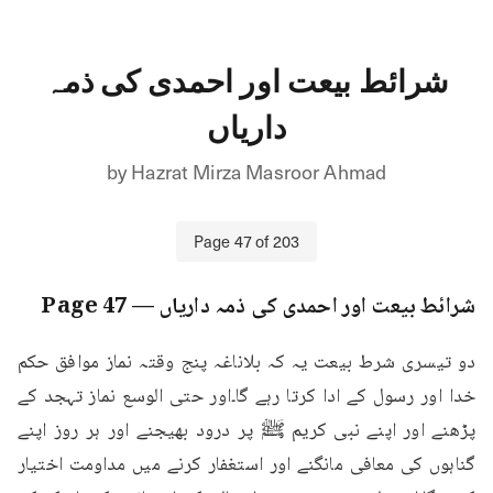
شرائط بیعت اور احمدی کی ذمہ
داریاں
by
Hazrat Mirza Masroor Ahmad
Page
47
of
203
شرائط بیعت اور احمدی کی ذمہ داریاں
— Page
47
دو تیسری شرط بیعت یہ کہ بلاناغہ پنج وقتہ نماز موافق حکم 
خدا اور رسول کے ادا کرتا رہے گا۔اور حتی الوسع نماز تہجد کے 
پڑھنے اور اپنے نبی کریم ﷺ پر درود بھیجنے اور ہر روز اپنے 
گناہوں کی معافی مانگنے اور استغفار کرنے میں مداومت اختیار 