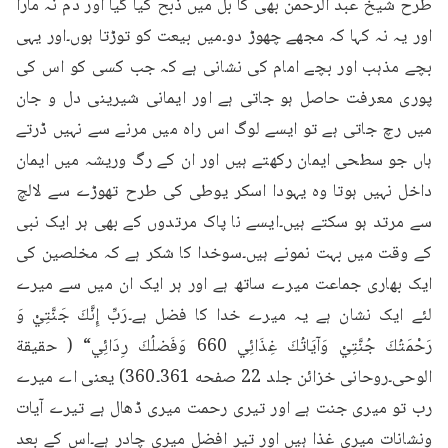
طرح شیخ عبد الرحمن بھی کا بل میں ذبح کیا گیا اور دم نہ مارا 
اور یہ نہ کہا کہ مجھے چھوڑ دو۔میں بیعت کو توڑتا ہوں۔اور یہی 
بچے مذہب اور بچے امام کی نشانی ہے کہ جب کسی کو اس کی 
پوری معرفت حاصل ہو جاتی ہے اور ایمانی شیرینی دل و جان 
میں رچ جاتی ہے تو ایسے لوگ اس راہ میں مرنے سے نہیں ڈرتے 
ہاں جو سطحی ایمان رکھتے ہیں اور ان کے رگ وریشہ میں ایمان 
داخل نہیں ہوتا وہ یہودا اسکر یوطی کی طرح تھوڑے سے لالچ 
سے مرتد ہو سکتے ہیں۔ایسے نا پاک مرتدوں کے بھی ہر ایک نبی 
کے وقت میں بہت نمونے ہیں۔سوخدا کا شکر ہے کہ مخلصین کی 
ایک بھاری جماعت میرے ساتھ ہے اور ہر ایک ان میں سے میرے 
لئے ایک نشان ہے یہ میرے خدا کا فضل ہے۔رَبِّ إِنَّكَ جَنَّتِيْ وَ 
رَحْمَتُكَ جُنَّتِيْ وَآيَاتُكَ غِذَائِي 660 وَفَضلُكَ رِدَائِي“ ( حقيقة 
الوحى۔روحانی خزائن جلد 22 صفحه 361۔360) یعنی اے میرے 
رب تو میری جنت ہے اور تیری رحمت میری ڈھال ہے تیرے آیات 
ونشانات میری غذا ہیں اور تیر افضل میری چادر ہے۔اس کے بعد 