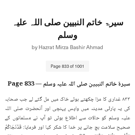
سیرۃ خاتم النبیین صلی اللہ علیہ
وسلم
by
Hazrat Mirza Bashir Ahmad
Page
833
of
1001
سیرۃ خاتم النبیین صلی اللہ علیہ وسلم
— Page
833
۸۳۳ غداری کا مزا چکھتے ہوئے خاک میں مل گئے لے جب صحابہ 
کی یہ پارٹی مدینہ میں واپس پہنچی اور آنحضرت صلی اللہ 
علیہ وسلم کو حالات سے اطلاع ہوئی تو آپ نے مسلمانوں کے 
صحیح سلامت بچ جانے پر خدا کا شکر کیا اور فرمایا: قَدْنَجَاكُمُ 