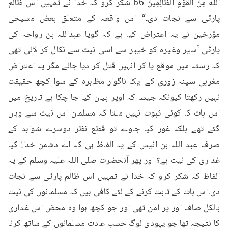
اللَّهُ مِنَ الْقَوْمِ الظَّالِمِينَ 66 شکر کرو کہ خدا نے تمہیں اس ظالم 
پارٹی سے نجات دی۔“ اس واقعہ کے متعلق بعض مسیحی 
مؤرخین نے یہ اعتراض کیا ہے کہ گویا عبداللہ بن رواحہ کی 
پارٹی اُسیر وغیرہ کو خیبر سے اسی نیت سے نکال کر لائی تھی 
کہ رستہ میں موقع پا کر انہیں قتل کر دیا جائے مگر یہ اعتراض 
مغربی سینہ زوری کے ایک ناگوار مظاہرہ کے سوا کچھ حقیقت 
نہیں رکھتا کیونکہ جیسا کہ اوپر بیان کیا جا چکا ہے تاریخ میں 
اس بات کا کوئی ثبوت نہیں ملتا کہ مسلمان اس نیت سے وہاں 
گئے تھے بلکہ غور کیا جاوے تو قطع نظر دوسرے شواہد کے 
صرف عبد اللہ بن انیس کے یہ الفاظ ہی کہ اے دشمن خدا! کیا 
غداری کی نیت ہے؟ اور پھر آنحضرت صلی اللہ علیہ وسلم کے یہ 
الفاظ کہ شکر کرو کہ خدا نے تمہیں اس ظالم پارٹی سے نجات 
دی۔اس بات کے ثابت کرنے کے لئے کافی ہیں کہ مسلمانوں کی نیت 
بالکل صاف اور پر امن تھی اور جو کچھ ہوا وہ محض اس غداری 
کا نتیجہ تھا جو یہودی لوگ حسب عادت مسلمانوں کے ساتھ کرنا 