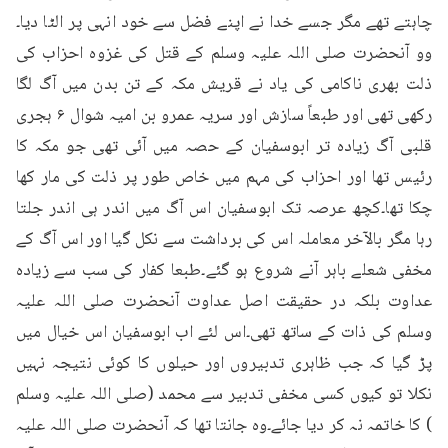
چاہتے تھے مگر جسے خدا نے اپنے فضل سے خود انہی پر الٹا دیا۔
وو آنحضرت صلی اللہ علیہ وسلم کے قتل کی غزوہ احزاب کی 
ذلت بھری ناکامی کی یاد نے قریش مکہ کے تن بدن میں آگ لگا 
رکھی تھی اور طبعاً سازش اور سریہ عمرو بن امیہ شوال ۶ ہجری 
قلبی آگ زیادہ تر ابوسفیان کے حصہ میں آئی تھی جو مکہ کا 
رئیس تھا اور احزاب کی مہم میں خاص طور پر ذلت کی مار کھا 
چکا تھا۔کچھ عرصہ تک ابوسفیان اس آگ میں اندر ہی اندر جلتا 
رہا مگر بالآخر معاملہ اس کی برداشت سے نکل گیا اور اس آگ کے 
مخفی شعلے باہر آنے شروع ہو گئے۔طبعا کفار کی سب سے زیادہ 
عداوت بلکہ در حقیقت اصل عداوت آنحضرت صلی اللہ علیہ 
وسلم کی ذات کے ساتھ تھی۔اس لئے اب ابوسفیان اس خیال میں 
پڑ گیا کہ جب ظاہری تدبیروں اور حیلوں کا کوئی نتیجہ نہیں 
نکلا تو کیوں کسی مخفی تدبیر سے محمد (صلی اللہ علیہ وسلم 
) کا خاتمہ نہ کر دیا جائے۔وہ جانتا تھا کہ آنحضرت صلی اللہ علیہ 